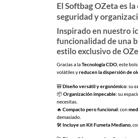
El
Softbag OZeta
es la
seguridad y organizaci
Inspirado en nuestro i
funcionalidad de una b
estilo exclusivo de OZe
Gracias a la
Tecnología CDO
, este bo
volátiles y
reducen la dispersión de o
🎒
Diseño versátil y ergonómico
: su
c
📦
Organización impecable
: su espac
necesitas.
🔥
Compacto pero funcional
: con
medi
demasiado.
🛠️
Incluye un Kit Fumeta Mediano
, c