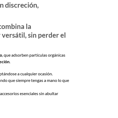
an
discreción,
combina la
ersátil, sin perder el
co
, que adsorben partículas orgánicas
eción
.
tándose a cualquier ocasión.
rando que siempre tengas a mano lo que
 accesorios esenciales sin abultar