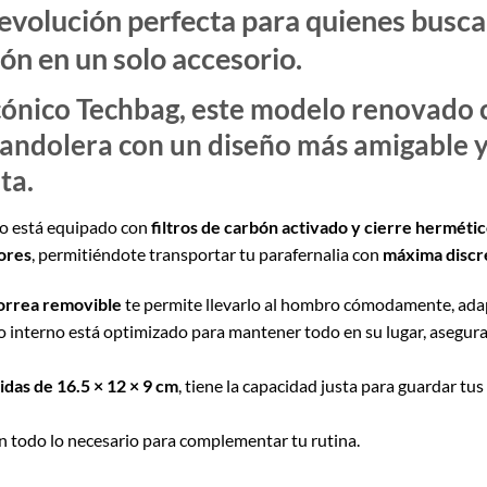
 evolución perfecta para quienes busc
ón en un solo accesorio
.
cónico
Techbag
, este modelo
renovado
andolera con un diseño más amigable y v
ta.
lso está equipado con
filtros de carbón activado y cierre herméti
lores
, permitiéndote transportar tu parafernalia con
máxima discr
orrea removible
te permite llevarlo al hombro cómodamente, adap
io interno está optimizado para mantener todo en su lugar, asegu
das de 16.5 × 12 × 9 cm
, tiene la capacidad justa para guardar tus
on todo lo necesario para complementar tu rutina.