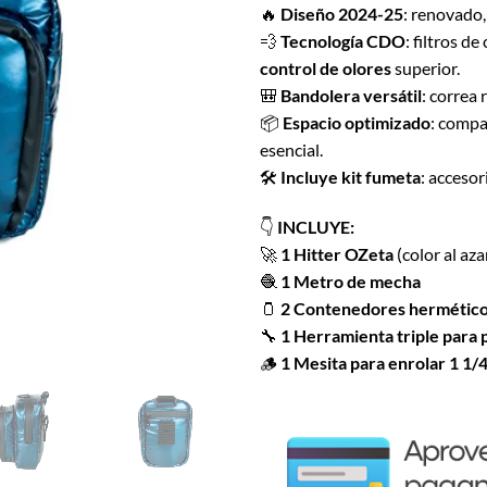
base a
🔥
Diseño 2024-25
: renovado
valoraciones
💨
Tecnología CDO
: filtros d
de clientes
control de olores
superior.
🎒
Bandolera versátil
: correa
📦
Espacio optimizado
: compa
esencial.
🛠️
Incluye kit fumeta
: accesor
👇
INCLUYE:
🚀
1 Hitter OZeta
(color al aza
🧶
1 Metro de mecha
🫙
2 Contenedores hermétic
🔧
1 Herramienta triple para 
🪵
1 Mesita para enrolar 1 1/