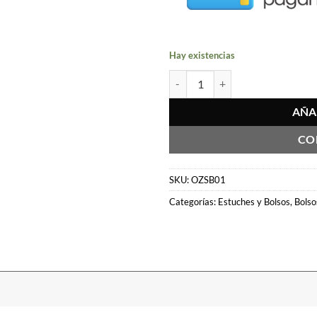
Hay existencias
Softbag OZeta cantidad
AÑA
CO
SKU:
OZSB01
Categorías:
Estuches y Bolsos
,
Bolso