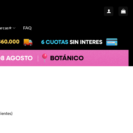
rcas⭐️
FAQ
ientes)