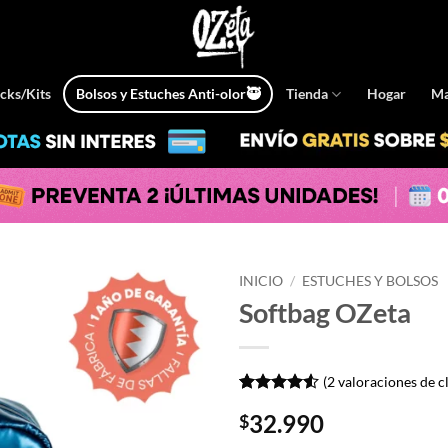
cks/Kits
Bolsos y Estuches Anti-olor🥷
Tienda
Hogar
Ma
INICIO
/
ESTUCHES Y BOLSOS
Softbag OZeta
(
2
valoraciones de cl
Valorado
2
32.990
$
con
4.5
de 5 en