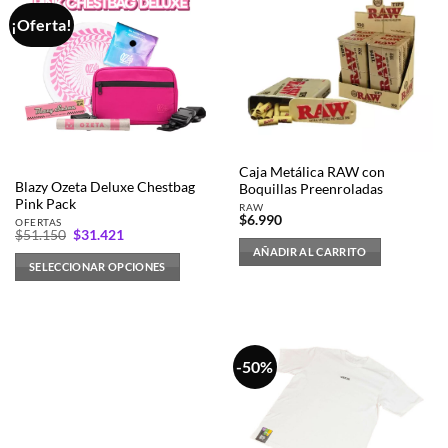
¡Oferta!
Caja Metálica RAW con
Blazy Ozeta Deluxe Chestbag
Boquillas Preenroladas
Pink Pack
RAW
$
6.990
OFERTAS
El
El
$
51.150
$
31.421
precio
precio
AÑADIR AL CARRITO
original
actual
SELECCIONAR OPCIONES
era:
es:
$51.150.
$31.421.
-50%