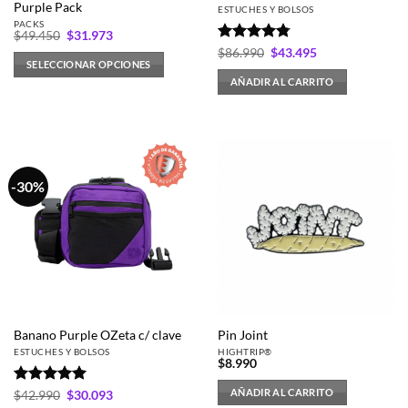
Purple Pack
de
ESTUCHES Y BOLSOS
PACKS
producto
El
El
$
49.450
$
31.973
precio
precio
Valorado
El
El
$
86.990
$
43.495
original
actual
precio
precio
SELECCIONAR OPCIONES
con
4.75
era:
es:
original
actual
de 5
$49.450.
$31.973.
AÑADIR AL CARRITO
era:
es:
$86.990.
$43.495.
-30%
Banano Purple OZeta c/ clave
Pin Joint
ESTUCHES Y BOLSOS
HIGHTRIP®
$
8.990
AÑADIR AL CARRITO
Valorado
El
El
$
42.990
$
30.093
precio
precio