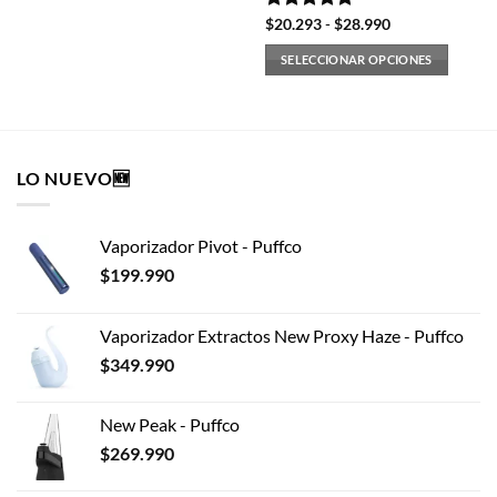
Valorado
Rango
$
20.293
-
$
28.990
de
con
4.8
de
precios:
5
SELECCIONAR OPCIONES
desde
$20.293
Este
hasta
producto
$28.990
tiene
múltiples
LO NUEVO🆕
variantes.
Las
opciones
Vaporizador Pivot - Puffco
se
pueden
$
199.990
elegir
en
Vaporizador Extractos New Proxy Haze - Puffco
la
$
349.990
página
de
producto
New Peak - Puffco
$
269.990