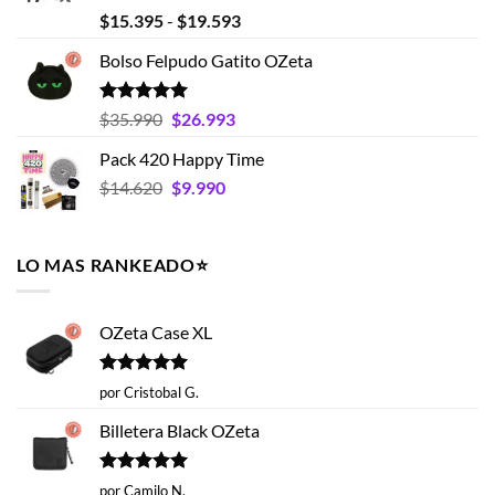
Valorado
Rango
$
15.395
-
$
19.593
con
4.75
de
de 5
Bolso Felpudo Gatito OZeta
precios:
desde
$15.395
Valorado
El
El
$
35.990
$
26.993
con
5.00
hasta
precio
precio
de 5
Pack 420 Happy Time
$19.593
original
actual
El
El
$
14.620
era:
$
9.990
es:
precio
precio
$35.990.
$26.993.
original
actual
era:
es:
LO MAS RANKEADO⭐️
$14.620.
$9.990.
OZeta Case XL
Valorado
por Cristobal G.
con
5
de 5
Billetera Black OZeta
Valorado
por Camilo N.