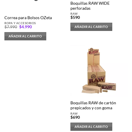
Boquillas RAW WIDE
perforadas
RAW
$
590
Correa para Bolsos OZeta
ROPA Y ACCESORIOS
El
El
$
7.990
$
4.990
AÑADIR AL CARRITO
precio
precio
original
actual
AÑADIR AL CARRITO
era:
es:
$7.990.
$4.990.
Boquillas RAW de cartón
prepicados y con goma
RAW
$
690
AÑADIR AL CARRITO