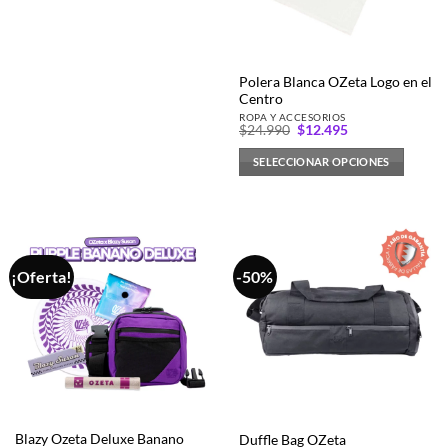
Polera Blanca OZeta Logo en el
Centro
ROPA Y ACCESORIOS
El
El
$
24.990
$
12.495
precio
precio
original
actual
SELECCIONAR OPCIONES
era:
es:
$24.990.
$12.495.
Este
producto
tiene
múltiples
variantes.
¡Oferta!
-50%
Las
opciones
se
pueden
elegir
en
la
página
Blazy Ozeta Deluxe Banano
Duffle Bag OZeta