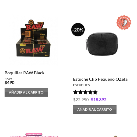
-20%
Boquillas RAW Black
RAW
Estuche Clip Pequeño OZeta
$
490
ESTUCHES
AÑADIR AL CARRITO
Valorado
El
El
$
22.990
$
18.392
precio
precio
con
4.75
original
actual
de 5
AÑADIR AL CARRITO
era:
es:
$22.990.
$18.392.