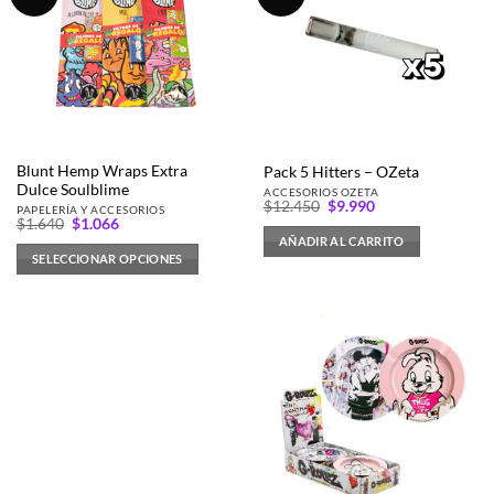
Las
opciones
se
pueden
elegir
en
la
página
Blunt Hemp Wraps Extra
Pack 5 Hitters – OZeta
Dulce Soulblime
de
ACCESORIOS OZETA
El
El
$
12.450
$
9.990
PAPELERÍA Y ACCESORIOS
producto
precio
precio
El
El
$
1.640
$
1.066
original
actual
precio
precio
AÑADIR AL CARRITO
era:
es:
original
actual
SELECCIONAR OPCIONES
$12.450.
$9.990.
era:
es:
$1.640.
$1.066.
Este
producto
tiene
múltiples
variantes.
Las
opciones
se
pueden
elegir