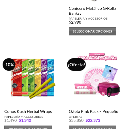
en
Cenicero Metálico G-Rollz
la
Banksy
página
PAPELERÍA Y ACCESORIOS
$
2.990
de
producto
SELECCIONAR OPCIONES
Este
producto
tiene
múltiples
variantes.
-10%
¡Oferta!
Las
opciones
se
pueden
elegir
en
la
página
Conos Kush Herbal Wraps
OZeta Pink Pack – Pequeño
de
PAPELERÍA Y ACCESORIOS
OFERTAS
El
El
El
El
$
1.490
$
1.340
$
35.850
$
22.373
producto
precio
precio
precio
precio
original
actual
original
actual