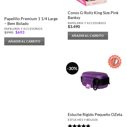
Conos G-Rollz King Size Pink
Banksy
Papelillo Premium 1 1/4 Large
PAPELERÍA Y ACCESORIOS
– Bem Bolado
$
3.490
PAPELERÍA Y ACCESORIOS
El
El
$
990
$
693
precio
precio
AÑADIR AL CARRITO
original
actual
AÑADIR AL CARRITO
era:
es:
$990.
$693.
-30%
Estuche Rígido Pequeño OZeta
ESTUCHES Y BOLSOS