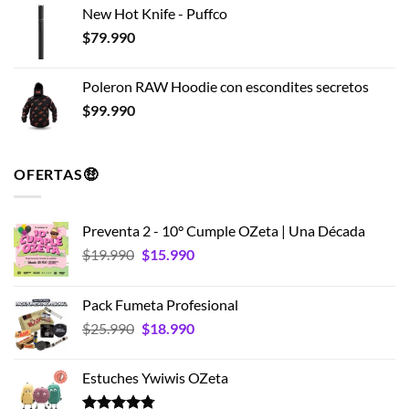
New Hot Knife - Puffco
$
79.990
Poleron RAW Hoodie con escondites secretos
$
99.990
OFERTAS🤑
Preventa 2 - 10° Cumple OZeta | Una Década
El
El
$
19.990
$
15.990
precio
precio
original
actual
Pack Fumeta Profesional
era:
es:
El
El
$
25.990
$
18.990
$19.990.
$15.990.
precio
precio
original
actual
Estuches Ywiwis OZeta
era:
es:
$25.990.
$18.990.