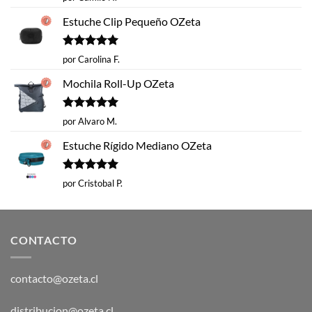
con
5
de 5
Estuche Clip Pequeño OZeta
Valorado
por Carolina F.
con
5
de 5
Mochila Roll-Up OZeta
Valorado
por Alvaro M.
con
5
de 5
Estuche Rígido Mediano OZeta
Valorado
por Cristobal P.
con
5
de 5
CONTACTO
contacto@ozeta.cl
distribucion@ozeta.cl