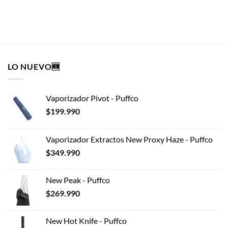
era:
es:
$16.990.
$15.291.
SELECCIONAR OPCIONES
Este
producto
tiene
múltiples
LO NUEVO🆕
variantes.
Las
opciones
Vaporizador Pivot - Puffco
se
pueden
$
199.990
elegir
en
Vaporizador Extractos New Proxy Haze - Puffco
la
$
349.990
página
de
producto
New Peak - Puffco
$
269.990
New Hot Knife - Puffco