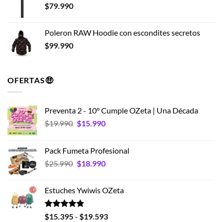
$
79.990
Poleron RAW Hoodie con escondites secretos
$
99.990
OFERTAS🤑
Preventa 2 - 10° Cumple OZeta | Una Década
El
El
$
19.990
$
15.990
precio
precio
original
actual
Pack Fumeta Profesional
era:
es:
El
El
$
25.990
$
18.990
$19.990.
$15.990.
precio
precio
original
actual
Estuches Ywiwis OZeta
era:
es:
$25.990.
$18.990.
Valorado
Rango
$
15.395
-
$
19.593