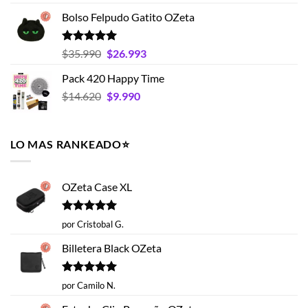
con
4.75
de
de 5
Bolso Felpudo Gatito OZeta
precios:
desde
$15.395
Valorado
El
El
$
35.990
$
26.993
con
5.00
hasta
precio
precio
de 5
Pack 420 Happy Time
$19.593
original
actual
El
El
$
14.620
era:
$
9.990
es:
precio
precio
$35.990.
$26.993.
original
actual
era:
es:
LO MAS RANKEADO⭐️
$14.620.
$9.990.
OZeta Case XL
Valorado
por Cristobal G.
con
5
de 5
Billetera Black OZeta
Valorado
por Camilo N.
con
5
de 5