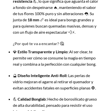
resistencia
💪, lo que significa que aguanta el calor
a fondo sin despeinarse 🔥, manteniendo el sabor
de tus flores 100% puro y sin alteraciones 👅. Su
junta de
18 mm
📏 es ideal para bongs grandes y
para quienes buscan quemadas masivas, densas y
con un flujo de aire espectacular 💨⚡.
¿Por qué te va a encantar? 🤔
💎
Estilo Transparente y Limpio:
Al ser clear, te
permite ver cómo se consume la magia en tiempo
real y combina a la perfección con cualquier bong.
🔮
Diseño Inteligente Anti-Roll:
Las perlas de
vidrio mejoran el agarre al retirar el quemador y
evitan accidentes fatales en superficies planas 🛑.
💪
Calidad Bonglab:
Hecho de borosilicato grueso
de alta durabilidad, pensado para resistir el uso