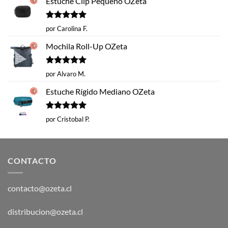
Estuche Clip Pequeño OZeta
Valorado
por Carolina F.
con
5
de 5
Mochila Roll-Up OZeta
Valorado
por Alvaro M.
con
5
de 5
Estuche Rígido Mediano OZeta
Valorado
por Cristobal P.
con
5
de 5
CONTACTO
contacto@ozeta.cl
distribucion@ozeta.cl