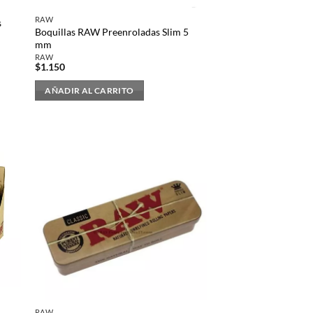
RAW
s
Boquillas RAW Preenroladas Slim 5
mm
RAW
$
1.150
AÑADIR AL CARRITO
RAW