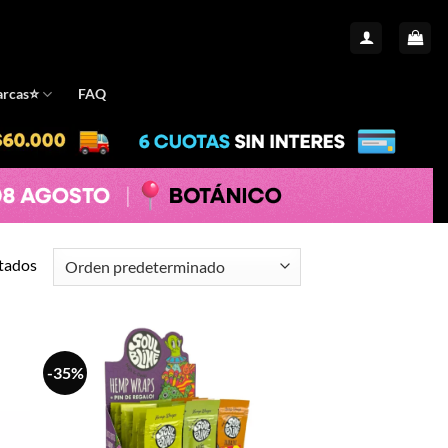
rcas⭐️
FAQ
tados
-35%