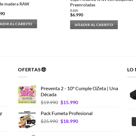
 de madera RAW
Preenroladas
RAW
490
$
6.990
ADIR AL CARRITO
AÑADIR AL CARRITO
OFERTAS🤑
LO
Preventa 2 - 10° Cumple OZeta | Una
Década
El
El
$
19.990
$
15.990
precio
precio
y
Pack Fumeta Profesional
original
actual
El
El
$
25.990
era:
$
18.990
es:
precio
precio
$19.990.
$15.990.
original
actual