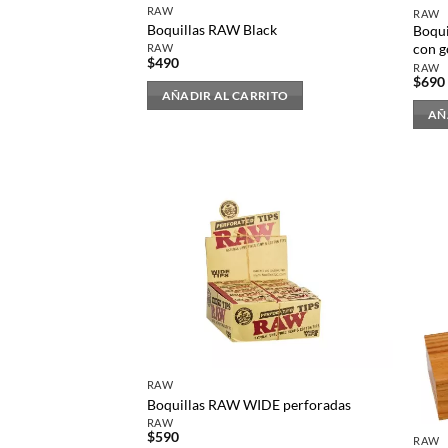
RAW
RAW
Boquillas RAW Black
Boqui
con 
RAW
$
490
RAW
$
690
AÑADIR AL CARRITO
AÑ
RAW
Boquillas RAW WIDE perforadas
RAW
$
590
RAW