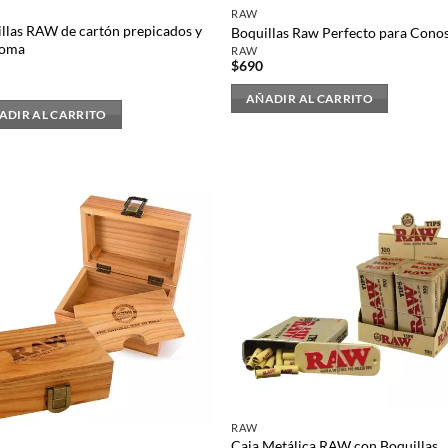
RAW
llas RAW de cartón prepicados y
Boquillas Raw Perfecto para Cono
goma
RAW
$
690
AÑADIR AL CARRITO
ADIR AL CARRITO
RAW
Caja Metálica RAW con Boquillas