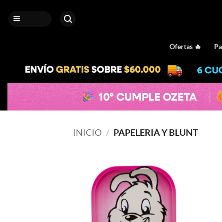
Saltar
al
MENÚ
contenido
Ofertas 🔥
Pa
INICIO
/
PAPELERIA Y BLUNT