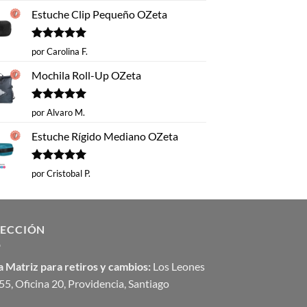
Estuche Clip Pequeño OZeta
Valorado
por Carolina F.
con
5
de 5
Mochila Roll-Up OZeta
Valorado
por Alvaro M.
con
5
de 5
Estuche Rígido Mediano OZeta
Valorado
por Cristobal P.
con
5
de 5
RECCIÓN
 Matriz para retiros y cambios:
Los Leones
5, Oficina 20, Providencia, Santiago