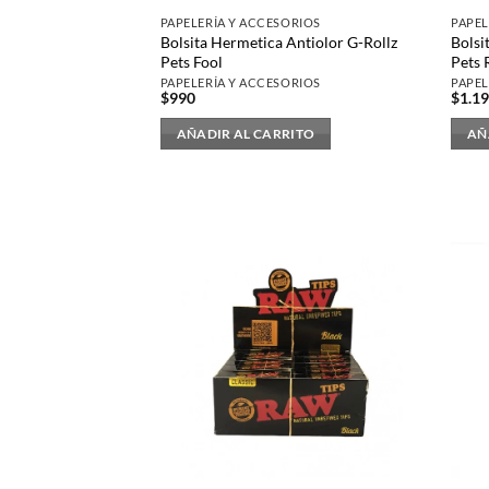
la
PAPELERÍA Y ACCESORIOS
PAPEL
página
Bolsita Hermetica Antiolor G-Rollz
Bolsi
de
Pets Fool
Pets 
producto
PAPELERÍA Y ACCESORIOS
PAPEL
$
990
$
1.1
AÑADIR AL CARRITO
AÑ