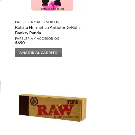
elegir
en
la
PAPELERÍA Y ACCESORIOS
página
z
Bolsita Hermética Antiolor G-Rollz
de
Bankzy Panda
producto
PAPELERÍA Y ACCESORIOS
$
690
AÑADIR AL CARRITO