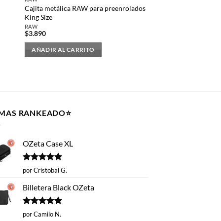
Cajita metálica RAW para preenrolados
King Size
RAW
$
3.890
AÑADIR AL CARRITO
 MAS RANKEADO⭐️
OZeta Case XL
Valorado
por Cristobal G.
con
5
de 5
Billetera Black OZeta
Valorado
por Camilo N.
con
5
de 5