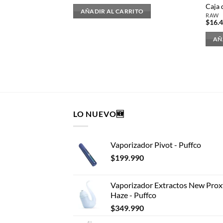
Caja
AÑADIR AL CARRITO
RAW
$
16.
AÑ
LO NUEVO🆕
Vaporizador Pivot - Puffco
$
199.990
Vaporizador Extractos New Prox
Haze - Puffco
$
349.990