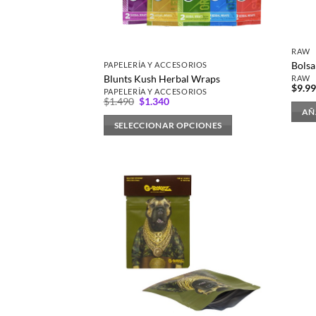
RAW
Bolsa
PAPELERÍA Y ACCESORIOS
Blunts Kush Herbal Wraps
RAW
$
9.9
PAPELERÍA Y ACCESORIOS
El
El
$
1.490
$
1.340
precio
precio
AÑ
original
actual
SELECCIONAR OPCIONES
era:
es:
$1.490.
$1.340.
Este
producto
tiene
múltiples
variantes.
Las
opciones
se
pueden
elegir
en