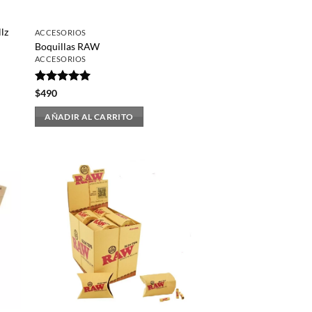
lz
ACCESORIOS
Boquillas RAW
ACCESORIOS
Valorado
$
490
con
5
de 5
AÑADIR AL CARRITO