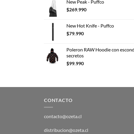
New Peak - Puffco
$
269.990
New Hot Knife - Puffco
$
79.990
Poleron RAW Hoodie con escond
secretos
$
99.990
CONTACTO
contacto@ozeta.cl
distribucion@ozeta.cl