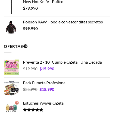
New Hot Knife - Puffco
$
79.990
Poleron RAW Hoodie con escondites secretos
$
99.990
OFERTAS🤑
Preventa 2 - 10° Cumple OZeta | Una Década
El
El
$
19.990
$
15.990
precio
precio
original
actual
Pack Fumeta Profesional
era:
es:
El
El
$
25.990
$
18.990
$19.990.
$15.990.
precio
precio
original
actual
Estuches Ywiwis OZeta
era:
es:
$25.990.
$18.990.