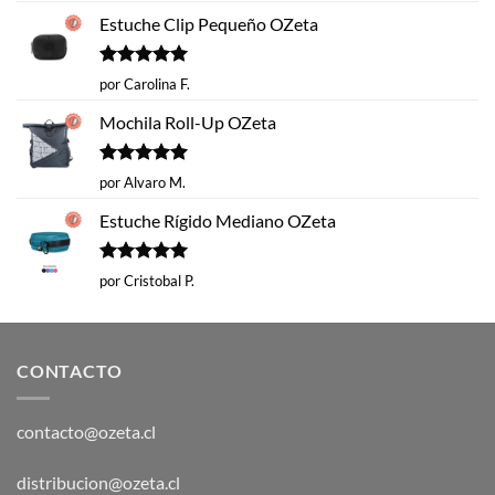
Estuche Clip Pequeño OZeta
Valorado
por Carolina F.
con
5
de 5
Mochila Roll-Up OZeta
Valorado
por Alvaro M.
con
5
de 5
Estuche Rígido Mediano OZeta
Valorado
por Cristobal P.
con
5
de 5
CONTACTO
contacto@ozeta.cl
distribucion@ozeta.cl