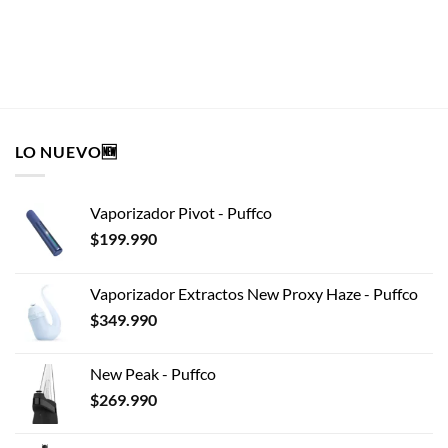
SELECCIONAR OPCIONES
Este
producto
tiene
múltiples
LO NUEVO🆕
variantes.
Las
opciones
Vaporizador Pivot - Puffco
se
pueden
$
199.990
elegir
en
Vaporizador Extractos New Proxy Haze - Puffco
la
$
349.990
página
de
producto
New Peak - Puffco
$
269.990