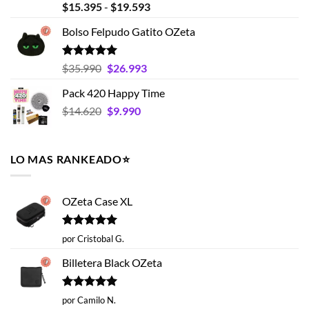
Valorado
Rango
$
15.395
-
$
19.593
con
4.75
de
de 5
Bolso Felpudo Gatito OZeta
precios:
desde
$15.395
Valorado
El
El
$
35.990
$
26.993
con
5.00
hasta
precio
precio
de 5
Pack 420 Happy Time
$19.593
original
actual
El
El
$
14.620
era:
$
9.990
es:
precio
precio
$35.990.
$26.993.
original
actual
era:
es:
LO MAS RANKEADO⭐️
$14.620.
$9.990.
OZeta Case XL
Valorado
por Cristobal G.
con
5
de 5
Billetera Black OZeta
Valorado
por Camilo N.
con
5
de 5