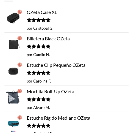
OZeta Case XL
Valorado
por Cristobal G.
con
5
de 5
Billetera Black OZeta
Valorado
por Camilo N.
con
5
de 5
Estuche Clip Pequeño OZeta
Valorado
por Carolina F.
con
5
de 5
Mochila Roll-Up OZeta
Valorado
por Alvaro M.
con
5
de 5
Estuche Rígido Mediano OZeta
Valorado