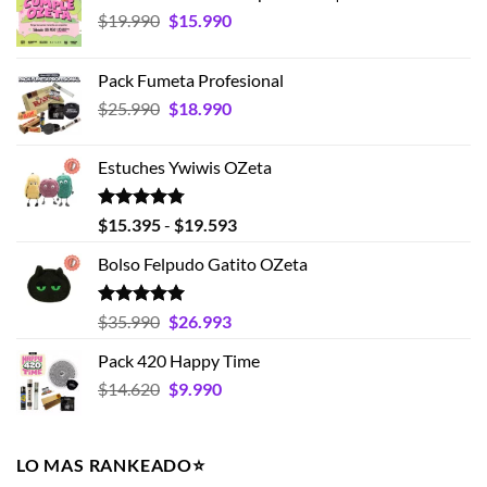
El
El
$
19.990
$
15.990
precio
precio
original
actual
Pack Fumeta Profesional
era:
es:
El
El
$
25.990
$
18.990
$19.990.
$15.990.
precio
precio
original
actual
Estuches Ywiwis OZeta
era:
es:
$25.990.
$18.990.
Valorado
Rango
$
15.395
-
$
19.593
con
4.75
de
de 5
Bolso Felpudo Gatito OZeta
precios:
desde
$15.395
Valorado
El
El
$
35.990
$
26.993
con
5.00
hasta
precio
precio
de 5
Pack 420 Happy Time
$19.593
original
actual
El
El
$
14.620
era:
$
9.990
es:
precio
precio
$35.990.
$26.993.
original
actual
era:
es:
LO MAS RANKEADO⭐️
$14.620.
$9.990.