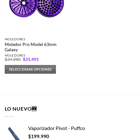
opciones
se
se
pueden
pueden
elegir
elegir
en
en
la
la
página
MOLEDORES
página
de
Moledor Pro Model 63mm
de
producto
Galaxy
producto
MOLEDORES
El
El
$
34.990
$
31.491
precio
precio
original
actual
SELECCIONAR OPCIONES
era:
es:
$34.990.
$31.491.
Este
producto
tiene
múltiples
variantes.
LO NUEVO🆕
Las
opciones
se
Vaporizador Pivot - Puffco
pueden
elegir
$
199.990