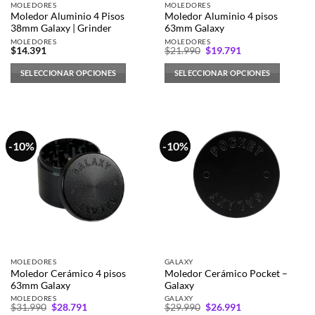
MOLEDORES
MOLEDORES
Moledor Aluminio 4 Pisos
Moledor Aluminio 4 pisos
38mm Galaxy | Grinder
63mm Galaxy
MOLEDORES
MOLEDORES
El
El
$
14.391
$
21.990
$
19.791
precio
precio
original
actual
SELECCIONAR OPCIONES
SELECCIONAR OPCIONES
era:
es:
$21.990.
$19.791.
Este
Este
producto
producto
tiene
tiene
múltiples
múltiples
-10%
-10%
variantes.
variantes.
Las
Las
opciones
opciones
se
se
pueden
pueden
elegir
elegir
en
en
la
la
MOLEDORES
GALAXY
página
página
Moledor Cerámico 4 pisos
Moledor Cerámico Pocket –
de
de
63mm Galaxy
Galaxy
producto
producto
MOLEDORES
GALAXY
El
El
El
El
$
31.990
$
28.791
$
29.990
$
26.991