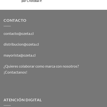
por Cristobal P.
con
5
de 5
CONTACTO
contacto@ozeta.cl
distribucion@ozeta.cl
mayorista@ozeta.cl
¿Quieres colaborar como marca con nosotros?
¡Contactanos!
ATENCIÓN DIGITAL