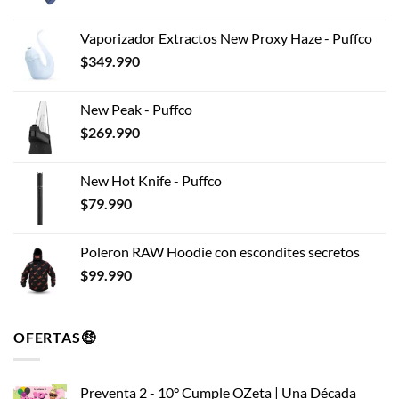
en
la
Vaporizador Extractos New Proxy Haze - Puffco
página
$
349.990
de
producto
New Peak - Puffco
$
269.990
New Hot Knife - Puffco
$
79.990
Poleron RAW Hoodie con escondites secretos
$
99.990
OFERTAS🤑
Preventa 2 - 10° Cumple OZeta | Una Década