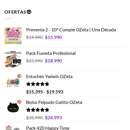
OFERTAS🤑
Preventa 2 - 10° Cumple OZeta | Una Década
El
El
$
19.990
$
15.990
precio
precio
original
actual
Pack Fumeta Profesional
era:
es:
El
El
$
25.990
$
18.990
$19.990.
$15.990.
precio
precio
original
actual
Estuches Ywiwis OZeta
era:
es:
$25.990.
$18.990.
Valorado
Rango
$
15.395
-
$
19.593
con
4.75
de
de 5
Bolso Felpudo Gatito OZeta
precios:
desde
$15.395
Valorado
El
El
$
35.990
$
26.993
con
5.00
hasta
precio
precio
de 5
Pack 420 Happy Time
$19.593
original
actual