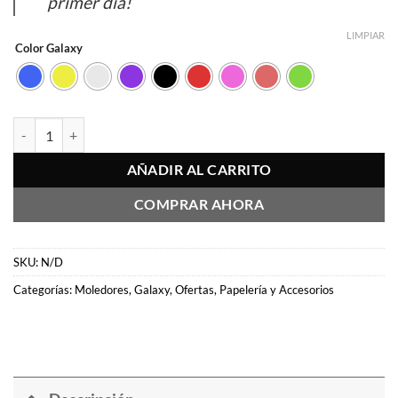
primer día!
LIMPIAR
Color Galaxy
Moledor Aluminio 4 Pisos 38mm Galaxy | Grinder cantidad
AÑADIR AL CARRITO
COMPRAR AHORA
SKU:
N/D
Categorías:
Moledores
,
Galaxy
,
Ofertas
,
Papelería y Accesorios