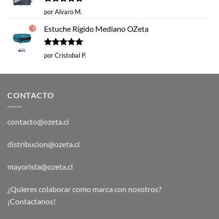
Valorado
por Alvaro M.
con
5
de 5
Estuche Rígido Mediano OZeta
Valorado
por Cristobal P.
con
5
de 5
CONTACTO
contacto@ozeta.cl
distribucion@ozeta.cl
mayorista@ozeta.cl
¿Quieres colaborar como marca con nosotros?
¡Contactanos!