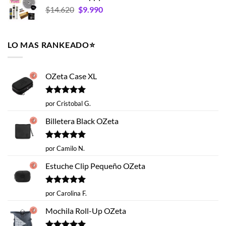
El
El
$
14.620
era:
$
9.990
es:
precio
precio
$35.990.
$26.993.
original
actual
era:
es:
LO MAS RANKEADO⭐️
$14.620.
$9.990.
OZeta Case XL
Valorado
por Cristobal G.
con
5
de 5
Billetera Black OZeta
Valorado
por Camilo N.
con
5
de 5
Estuche Clip Pequeño OZeta
Valorado
por Carolina F.
con
5
de 5
Mochila Roll-Up OZeta