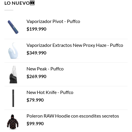
LO NUEVO🆕
variantes.
Las
opciones
Vaporizador Pivot - Puffco
se
pueden
$
199.990
elegir
en
Vaporizador Extractos New Proxy Haze - Puffco
la
$
349.990
página
de
producto
New Peak - Puffco
$
269.990
New Hot Knife - Puffco
$
79.990
Poleron RAW Hoodie con escondites secretos
$
99.990