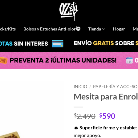
cks/Kits
Bolsos y Estuches Anti-olor🥷
Tienda
Hogar
Ma
INICIO
/
PAPELERÍA Y ACCESO
Mesita para Enro
El
El
2.490
590
$
$
precio
precio
🔥
Superficie firme y estable
:
original
actual
mejor apoyo.
era:
es: