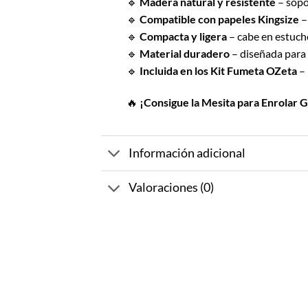
🔹
Madera natural y resistente
– sopo
🔹
Compatible con papeles Kingsize
–
🔹
Compacta y ligera
– cabe en estuch
🔹
Material duradero
– diseñada para e
🔹
Incluida en los Kit Fumeta OZeta
– 
🔥
¡Consigue la Mesita para Enrolar G
Información adicional
Valoraciones (0)
-10%