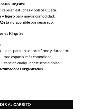
peles Kingsize
.
l
: cabe en estuches y bolsos OZeta.
 y ligero
para mayor comodidad.
 OZeta
y disponible por separado.
peles Kingsize
:
a
– ideal para un soporte firme y duradero.
– más espacio, más comodidad.
o
– cabe en cualquier estuche o bolso.
a fumadores organizados
.
a cantidad
DIR AL CARRITO