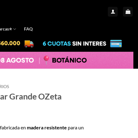
rcas⭐️
FAQ
RIOS
lar Grande OZeta
 fabricada en
madera resistente
para un