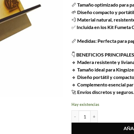
📏
Tamaño optimizado para pa
$2.490.
$590.
🌱
Diseño compacto y portáti
💨
Material natural, resistente
✅
Incluida en los Kit Fumeta
📏
Medidas:
Perfecta para pa
👇
BENEFICIOS PRINCIPALES
🔹
Madera resistente y livian
🔹
Tamaño ideal para Kingsize
🔹
Diseño portátil y compact
🔹
Complemento esencial par
🚀
Envíos discretos y seguros
.
Hay existencias
Mesita para Enrolar Grande OZet
AÑA