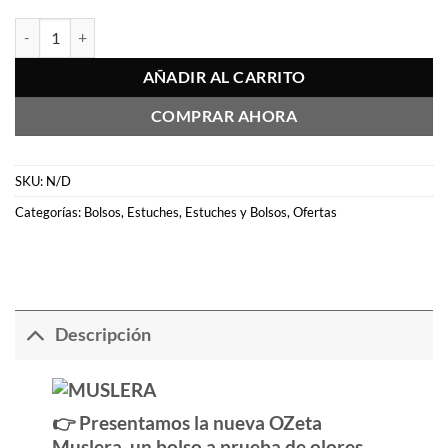
OZeta Muslera c/ clave cantidad
AÑADIR AL CARRITO
COMPRAR AHORA
SKU:
N/D
Categorías:
Bolsos
,
Estuches
,
Estuches y Bolsos
,
Ofertas
Descripción
👉 Presentamos la nueva OZeta
Muslera, un bolso a prueba de olores