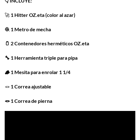
👇 INCLUYE:
precios:
valoraciones
de clientes
desde
🚀
1 Hitter OZ.eta (color al azar)
$26.945
hasta
🧶
1 Metro de mecha
$48.990
🫙 2 Contenedores herméticos OZ.eta
🔧 1 Herramienta triple para pipa
🪵 1 Mesita para enrolar 1 1/4
🪢
1 Correa ajustable
🪢 1 Correa de pierna