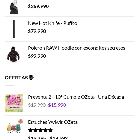
$
269.990
New Hot Knife - Puffco
$
79.990
Poleron RAW Hoodie con escondites secretos
$
99.990
OFERTAS🤑
Preventa 2 - 10° Cumple OZeta | Una Década
El
El
$
19.990
$
15.990
precio
precio
original
actual
Estuches Ywiwis OZeta
era:
es:
$19.990.
$15.990.
Valorado
Rango
$
15.395
-
$
19.593