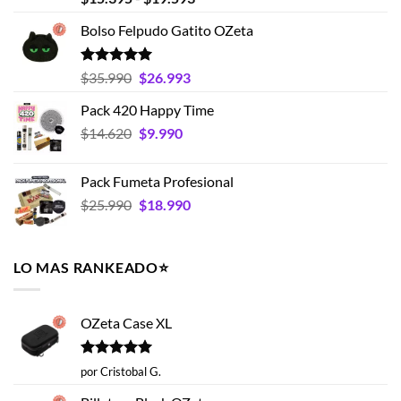
con
4.75
de
de 5
Bolso Felpudo Gatito OZeta
precios:
desde
$15.395
Valorado
El
El
$
35.990
$
26.993
con
5.00
hasta
precio
precio
de 5
Pack 420 Happy Time
$19.593
original
actual
El
El
$
14.620
era:
$
9.990
es:
precio
precio
$35.990.
$26.993.
original
actual
Pack Fumeta Profesional
era:
es:
El
El
$
25.990
$
18.990
$14.620.
$9.990.
precio
precio
original
actual
era:
es:
LO MAS RANKEADO⭐️
$25.990.
$18.990.
OZeta Case XL
Valorado
por Cristobal G.
con
5
de 5