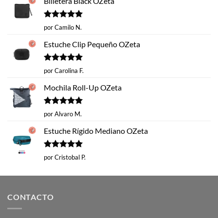
Billetera Black OZeta
Valorado
por Camilo N.
con
5
de 5
Estuche Clip Pequeño OZeta
Valorado
por Carolina F.
con
5
de 5
Mochila Roll-Up OZeta
Valorado
por Alvaro M.
con
5
de 5
Estuche Rígido Mediano OZeta
Valorado
por Cristobal P.
con
5
de 5
CONTACTO