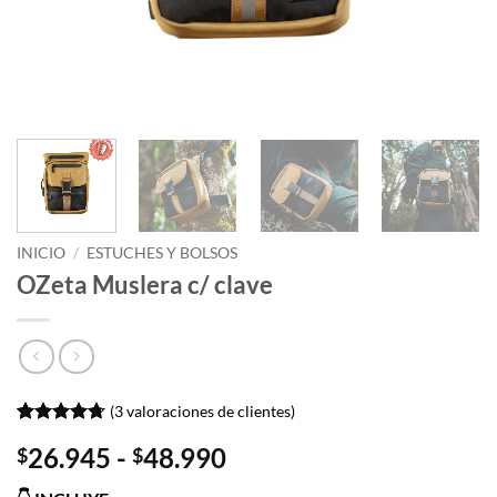
INICIO
/
ESTUCHES Y BOLSOS
OZeta Muslera c/ clave
(
3
valoraciones de clientes)
Valorado
3
Rango
26.945
-
48.990
$
$
con
4.67
de 5 en
de
base a