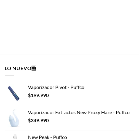
G-Rollz Tubo Cono Blunts x2 Rose Fabulus Marilyn
G-ROLLZ
El
El
$
3.390
$
3.051
precio
precio
original
actual
era:
es:
$3.390.
$3.051.
AÑADIR AL CARRITO
LO NUEVO🆕
Vaporizador Pivot - Puffco
$
199.990
Vaporizador Extractos New Proxy Haze - Puffco
$
349.990
New Peak - Puffco