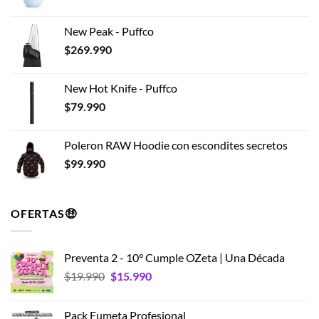
producto
New Peak - Puffco
$
269.990
New Hot Knife - Puffco
$
79.990
Poleron RAW Hoodie con escondites secretos
$
99.990
OFERTAS🤑
Preventa 2 - 10° Cumple OZeta | Una Década
El
El
$
19.990
$
15.990
precio
precio
original
actual
Pack Fumeta Profesional