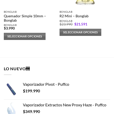
en
en
la
la
BONGLAB
BONGLAB
página
página
Quemador Simple 10mm –
R2 Mini – Bonglab
de
de
Bonglab
BONGLAB
El
El
producto
producto
$
23.990
$
21.591
BONGLAB
precio
precio
$
3.990
original
actual
SELECCIONAR OPCIONES
era:
es:
SELECCIONAR OPCIONES
$23.990.
$21.591.
Este
Este
producto
producto
tiene
tiene
múltiples
múltiples
variantes.
variantes.
Las
LO NUEVO🆕
Las
opciones
opciones
se
se
pueden
Vaporizador Pivot - Puffco
pueden
elegir
elegir
$
199.990
en
en
la
la
página
Vaporizador Extractos New Proxy Haze - Puffco
página
de
$
349.990
de
producto