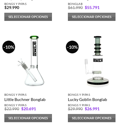
de
de
BONGS Y PIPAS
BONGLAB
El
El
producto
producto
$
29.990
$
61.990
$
55.791
precio
precio
original
actual
SELECCIONAR OPCIONES
SELECCIONAR OPCIONES
era:
es:
$61.990.
$55.791.
Este
Este
producto
producto
tiene
tiene
múltiples
múltiples
-10%
-10%
variantes.
variantes.
Las
Las
opciones
opciones
se
se
pueden
pueden
elegir
elegir
en
en
la
la
BONGS Y PIPAS
BONGS Y PIPAS
página
página
Little Buchner Bonglab
Lucky Goblin Bonglab
de
de
BONGS Y PIPAS
BONGS Y PIPAS
El
El
El
El
producto
producto
$
22.990
$
20.691
$
29.990
$
26.991
precio
precio
precio
precio
original
actual
original
actual
SELECCIONAR OPCIONES
SELECCIONAR OPCIONES
era:
es:
era:
es:
$22.990.
$20.691.
$29.990.
$26.991.
Este
Este