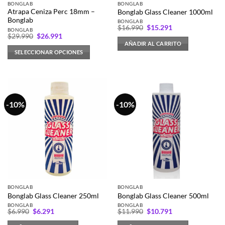
BONGLAB
BONGLAB
Atrapa Ceniza Perc 18mm –
Bonglab Glass Cleaner 1000ml
Bonglab
BONGLAB
El
El
$
16.990
$
15.291
BONGLAB
precio
precio
El
El
$
29.990
$
26.991
original
actual
precio
precio
AÑADIR AL CARRITO
era:
es:
original
actual
SELECCIONAR OPCIONES
$16.990.
$15.291.
era:
es:
$29.990.
$26.991.
Este
producto
tiene
múltiples
-10%
-10%
variantes.
Las
opciones
se
pueden
elegir
en
la
BONGLAB
BONGLAB
página
Bonglab Glass Cleaner 250ml
Bonglab Glass Cleaner 500ml
de
BONGLAB
BONGLAB
El
El
El
El
producto
$
6.990
$
6.291
$
11.990
$
10.791
precio
precio
precio
precio
original
actual
original
actual