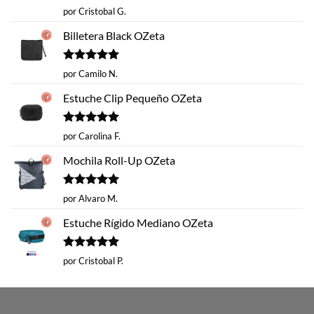
Valorado
por Cristobal G.
con
5
de 5
Billetera Black OZeta
Valorado
por Camilo N.
con
5
de 5
Estuche Clip Pequeño OZeta
Valorado
por Carolina F.
con
5
de 5
Mochila Roll-Up OZeta
Valorado
por Alvaro M.
con
5
de 5
Estuche Rígido Mediano OZeta
Valorado
por Cristobal P.
con
5
de 5