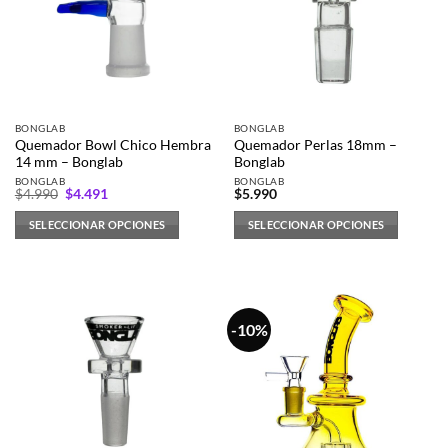
opciones
opciones
se
se
pueden
pueden
elegir
elegir
en
en
la
la
BONGLAB
BONGLAB
página
página
Quemador Bowl Chico Hembra
Quemador Perlas 18mm –
de
de
14 mm – Bonglab
Bonglab
producto
producto
BONGLAB
BONGLAB
El
El
$
4.990
$
4.491
$
5.990
precio
precio
original
actual
SELECCIONAR OPCIONES
SELECCIONAR OPCIONES
era:
es:
$4.990.
$4.491.
Este
Este
producto
producto
tiene
tiene
múltiples
múltiples
-10%
variantes.
variantes.
Las
Las
opciones
opciones
se
se
pueden
pueden
elegir
elegir