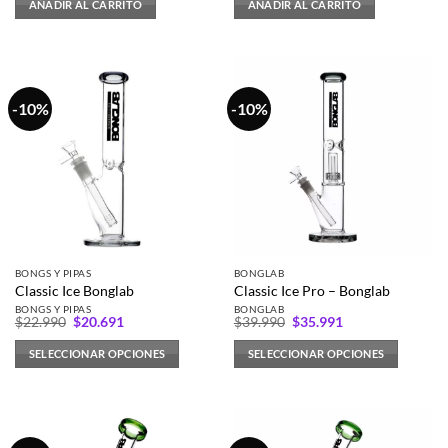
AÑADIR AL CARRITO
AÑADIR AL CARRITO
era:
es:
era:
es:
$6.990.
$6.291.
$11.990.
$10.791.
-10%
-10%
BONGS Y PIPAS
BONGLAB
Classic Ice Bonglab
Classic Ice Pro – Bonglab
BONGS Y PIPAS
BONGLAB
El
El
El
El
$
22.990
$
20.691
$
39.990
$
35.991
precio
precio
precio
precio
original
actual
original
actual
SELECCIONAR OPCIONES
SELECCIONAR OPCIONES
era:
es:
era:
es:
$22.990.
$20.691.
$39.990.
$35.991.
Este
Este
producto
producto
tiene
tiene
múltiples
múltiples