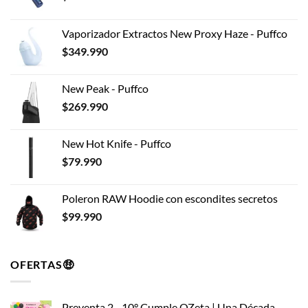
elegir
en
Vaporizador Extractos New Proxy Haze - Puffco
la
$
349.990
página
de
producto
New Peak - Puffco
$
269.990
New Hot Knife - Puffco
$
79.990
Poleron RAW Hoodie con escondites secretos
$
99.990
OFERTAS🤑
Preventa 2 - 10° Cumple OZeta | Una Década