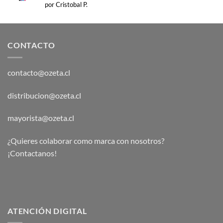
Valorado
por Cristobal P.
con
5
de 5
CONTACTO
contacto@ozeta.cl
distribucion@ozeta.cl
mayorista@ozeta.cl
¿Quieres colaborar como marca con nosotros?
¡Contactanos!
ATENCIÓN DIGITAL