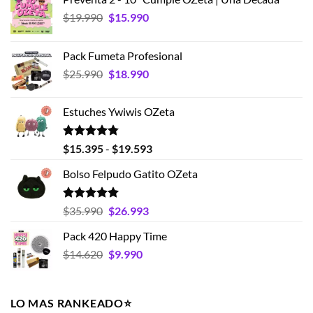
El
El
$
19.990
$
15.990
precio
precio
original
actual
Pack Fumeta Profesional
era:
es:
El
El
$
25.990
$
18.990
$19.990.
$15.990.
precio
precio
original
actual
Estuches Ywiwis OZeta
era:
es:
$25.990.
$18.990.
Valorado
Rango
$
15.395
-
$
19.593
con
4.75
de
de 5
Bolso Felpudo Gatito OZeta
precios:
desde
$15.395
Valorado
El
El
$
35.990
$
26.993
con
5.00
hasta
precio
precio
de 5
Pack 420 Happy Time
$19.593
original
actual
El
El
$
14.620
era:
$
9.990
es:
precio
precio
$35.990.
$26.993.
original
actual
era:
es:
LO MAS RANKEADO⭐️
$14.620.
$9.990.