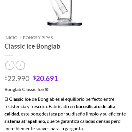
INICIO
/
BONGS Y PIPAS
Classic Ice Bonglab
El
El
22.990
20.691
$
$
precio
precio
Bonglab Classic Ice ❄️
original
actual
era:
es:
El
Classic Ice
de Bonglab es el equilibrio perfecto entre
$22.990.
$20.691.
resistencia y frescura. Fabricado en
borosilicato de alta
calidad
, este bong destaca por su diseño limpio y su eficiente
sistema atrapahielo
, que te garantiza caladas densas pero
increíblemente suaves para la garganta.