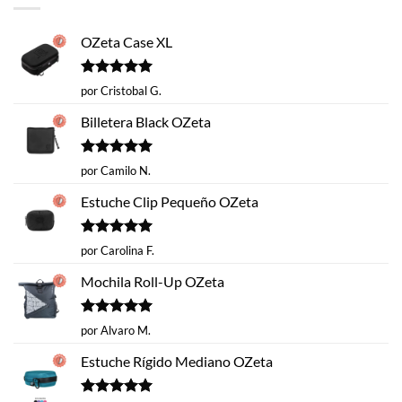
OZeta Case XL
Valorado
por Cristobal G.
con
5
de 5
Billetera Black OZeta
Valorado
por Camilo N.
con
5
de 5
Estuche Clip Pequeño OZeta
Valorado
por Carolina F.
con
5
de 5
Mochila Roll-Up OZeta
Valorado
por Alvaro M.
con
5
de 5
Estuche Rígido Mediano OZeta