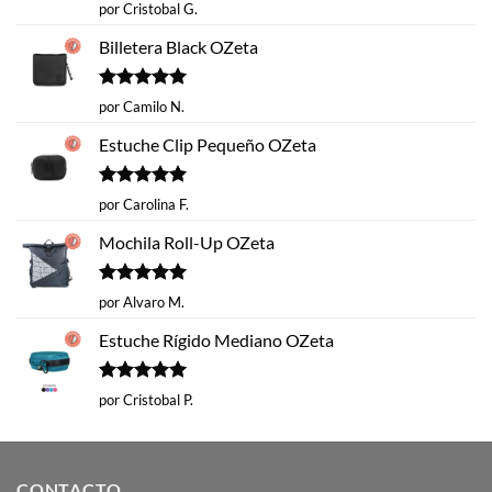
Valorado
por Cristobal G.
con
5
de 5
Billetera Black OZeta
Valorado
por Camilo N.
con
5
de 5
Estuche Clip Pequeño OZeta
Valorado
por Carolina F.
con
5
de 5
Mochila Roll-Up OZeta
Valorado
por Alvaro M.
con
5
de 5
Estuche Rígido Mediano OZeta
Valorado
por Cristobal P.
con
5
de 5
CONTACTO