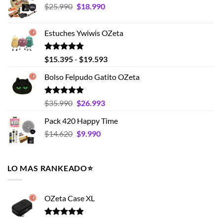
El
El
$
25.990
$
18.990
$19.990.
$15.990.
precio
precio
original
actual
Estuches Ywiwis OZeta
era:
es:
$25.990.
$18.990.
Valorado
Rango
$
15.395
-
$
19.593
con
4.75
de
de 5
Bolso Felpudo Gatito OZeta
precios:
desde
$15.395
Valorado
El
El
$
35.990
$
26.993
con
5.00
hasta
precio
precio
de 5
Pack 420 Happy Time
$19.593
original
actual
El
El
$
14.620
era:
$
9.990
es:
precio
precio
$35.990.
$26.993.
original
actual
era:
es:
LO MAS RANKEADO⭐️
$14.620.
$9.990.
OZeta Case XL