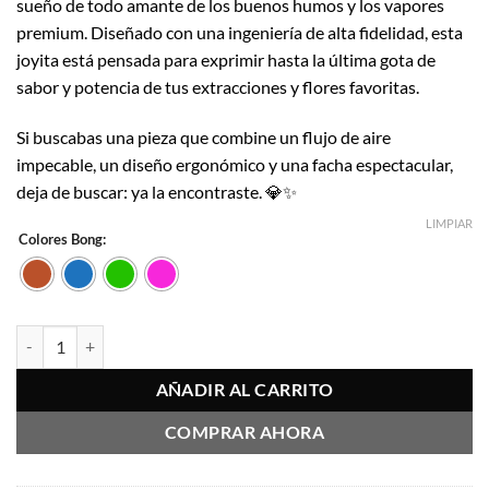
sueño de todo amante de los buenos humos y los vapores
$25.990.
$23.391.
premium. Diseñado con una ingeniería de alta fidelidad, esta
joyita está pensada para exprimir hasta la última gota de
sabor y potencia de tus extracciones y flores favoritas.
Si buscabas una pieza que combine un flujo de aire
impecable, un diseño ergonómico y una facha espectacular,
deja de buscar: ya la encontraste. 💎✨
LIMPIAR
Colores Bong:
Dream Rig - Bonglab cantidad
AÑADIR AL CARRITO
COMPRAR AHORA