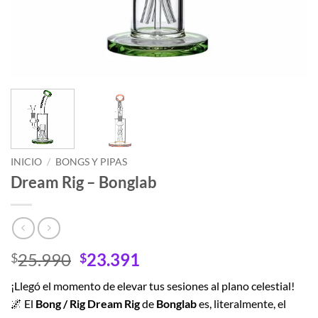
INICIO
/
BONGS Y PIPAS
Dream Rig – Bonglab
El
El
25.990
23.391
$
$
precio
precio
¡Llegó el momento de elevar tus sesiones al plano celestial!
original
actual
🌌 El
Bong / Rig Dream Rig
de
Bonglab
es, literalmente, el
era:
es: