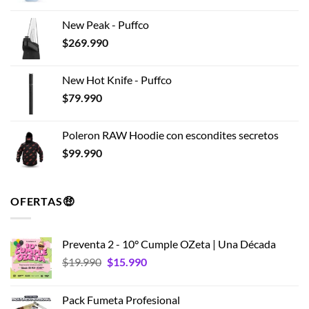
de
producto
New Peak - Puffco
$
269.990
New Hot Knife - Puffco
$
79.990
Poleron RAW Hoodie con escondites secretos
$
99.990
OFERTAS🤑
Preventa 2 - 10° Cumple OZeta | Una Década
El
El
$
19.990
$
15.990
precio
precio
original
actual
Pack Fumeta Profesional
era:
es: