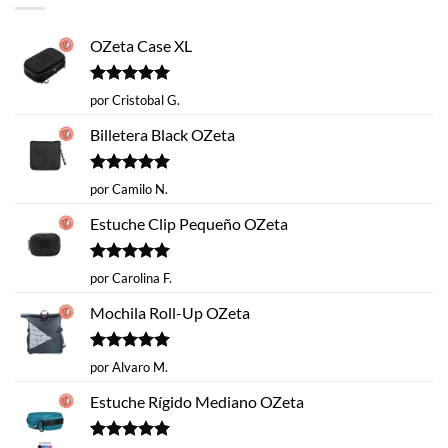
OZeta Case XL
Valorado
por Cristobal G.
con
5
de 5
Billetera Black OZeta
Valorado
por Camilo N.
con
5
de 5
Estuche Clip Pequeño OZeta
Valorado
por Carolina F.
con
5
de 5
Mochila Roll-Up OZeta
Valorado
por Alvaro M.
con
5
de 5
Estuche Rígido Mediano OZeta