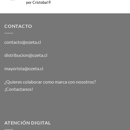
Valorado
por Cristobal P.
con
5
de 5
CONTACTO
contacto@ozeta.cl
distribucion@ozeta.cl
mayorista@ozeta.cl
¿Quieres colaborar como marca con nosotros?
¡Contactanos!
ATENCIÓN DIGITAL