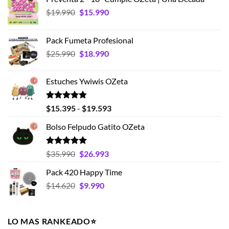
El
El
$
19.990
$
15.990
precio
precio
original
actual
Pack Fumeta Profesional
era:
es:
El
El
$
25.990
$
18.990
$19.990.
$15.990.
precio
precio
original
actual
Estuches Ywiwis OZeta
era:
es:
$25.990.
$18.990.
Valorado
Rango
$
15.395
-
$
19.593
con
4.75
de
de 5
Bolso Felpudo Gatito OZeta
precios:
desde
$15.395
Valorado
El
El
$
35.990
$
26.993
con
5.00
hasta
precio
precio
de 5
Pack 420 Happy Time
$19.593
original
actual
El
El
$
14.620
era:
$
9.990
es:
precio
precio
$35.990.
$26.993.
original
actual
era:
es:
LO MAS RANKEADO⭐️
$14.620.
$9.990.