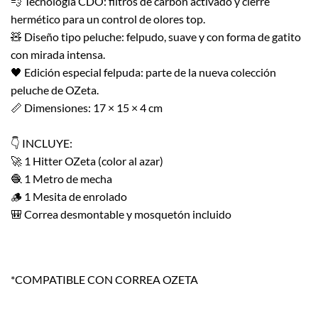
💨 Tecnología CDO: filtros de carbón activado y cierre
original
actual
de un
hermético para un control de olores top.
cliente
era:
es:
🧸 Diseño tipo peluche: felpudo, suave y con forma de gatito
$35.990.
$26.993.
con mirada intensa.
🖤 Edición especial felpuda: parte de la nueva colección
peluche de OZeta.
📏 Dimensiones: 17 × 15 × 4 cm
👇 INCLUYE:
🚀 1 Hitter OZeta (color al azar)
🧶 1 Metro de mecha
🪵 1 Mesita de enrolado
🎒 Correa desmontable y mosquetón incluido
*COMPATIBLE CON CORREA OZETA