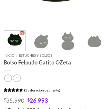
INICIO
/
ESTUCHES Y BOLSOS
Bolso Felpudo Gatito OZeta
(
1
valoración de cliente)
Valorado
1
El
El
35.990
26.993
$
$
con
5
de 5
en base a
precio
precio
valoración