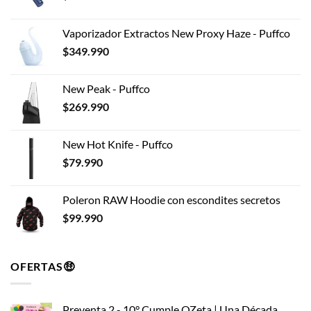
Vaporizador Extractos New Proxy Haze - Puffco
$
349.990
New Peak - Puffco
$
269.990
New Hot Knife - Puffco
$
79.990
Poleron RAW Hoodie con escondites secretos
$
99.990
OFERTAS🤑
Preventa 2 - 10° Cumple OZeta | Una Década