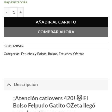
Hay existencias
Bolso Felpudo Gatito OZeta cantidad
AÑADIR AL CARRITO
COMPRAR AHORA
SKU:
OZIW06
Categorías:
Estuches y Bolsos
,
Bolsos
,
Estuches
,
Ofertas
Descripción
¡Atención catlovers 420! 🐱 El
Bolso Felpudo Gatito OZeta
llegó