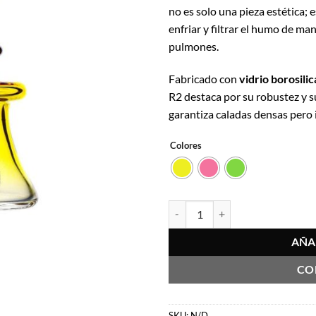
no es solo una pieza estética;
$23.990.
$2
enfriar y filtrar el humo de ma
pulmones.
Fabricado con
vidrio borosili
R2 destaca por su robustez y 
garantiza caladas densas pero 
Colores
R2 Mini - Bonglab cantidad
AÑA
CO
SKU:
N/D