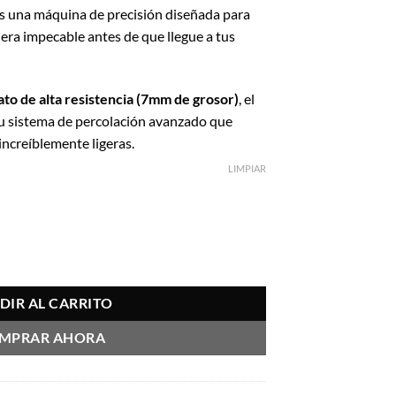
 es una máquina de precisión diseñada para
1.591.
nera impecable antes de que llegue a tus
cato de alta resistencia (7mm de grosor)
, el
su sistema de percolación avanzado que
increíblemente ligeras.
LIMPIAR
DIR AL CARRITO
MPRAR AHORA