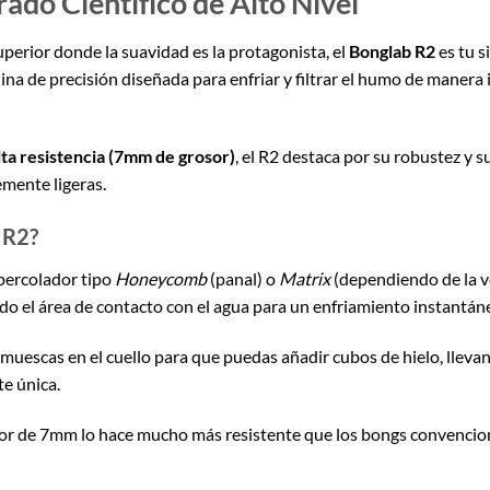
rado Científico de Alto Nivel
perior donde la suavidad es la protagonista, el
Bonglab R2
es tu s
ina de precisión diseñada para enfriar y filtrar el humo de manera
alta resistencia (7mm de grosor)
, el R2 destaca por su robustez y 
emente ligeras.
 R2?
percolador tipo
Honeycomb
(panal) o
Matrix
(dependiendo de la ve
o el área de contacto con el agua para un enfriamiento instantán
muescas en el cuello para que puedas añadir cubos de hielo, lleva
e única.
or de 7mm lo hace mucho más resistente que los bongs convencion