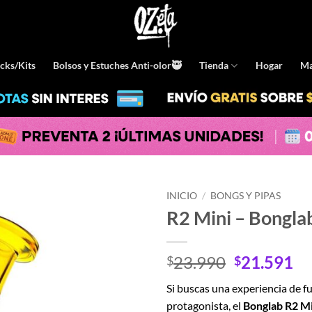
cks/Kits
Bolsos y Estuches Anti-olor🥷
Tienda
Hogar
Ma
INICIO
/
BONGS Y PIPAS
R2 Mini – Bongla
El
El
23.990
21.591
$
$
precio
pr
Si buscas una experiencia de f
original
ac
protagonista, el
Bonglab R2 Mi
era:
es