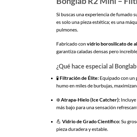
Bonglab R2 Mini – Filt
Si buscas una experiencia de fumado su
es solo una pieza estética; es una máqu
pulmones.
Fabricado con
vidrio borosilicato de 
garantiza caladas densas pero increíbl
¿Qué hace especial al Bonglab
🧪
Filtración de Élite:
Equipado con un 
humo en miles de burbujas, maximizand
❄️
Atrapa-Hielo (Ice Catcher):
Incluye 
más bajo para una sensación refrescant
💪
Vidrio de Grado Científico:
Su gros
pieza duradera y estable.