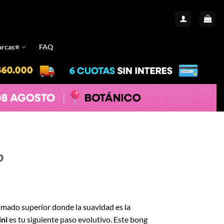
rcas⭐️
FAQ
b
ecio
umado superior donde la suavidad es la
tual
ni
es tu siguiente paso evolutivo. Este bong
: