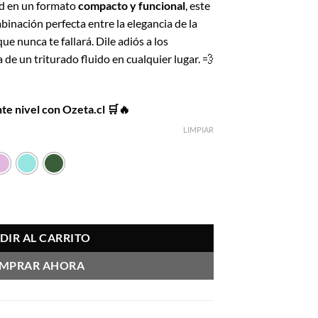
ad en un formato
compacto y funcional
, este
2.491.
mbinación perfecta entre la elegancia de la
ue nunca te fallará. Dile adiós a los
de un triturado fluido en cualquier lugar. 💨
nte nivel con Ozeta.cl 🛒🔥
LIMPIAR
 cantidad
DIR AL CARRITO
MPRAR AHORA