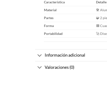
Característica
Detalle
Material
🛠️ Alu
Partes
🧩 2 pi
Forma
🟦 Cua
Portabilidad
🚀 Dise
Información adicional
Valoraciones (0)
-10%