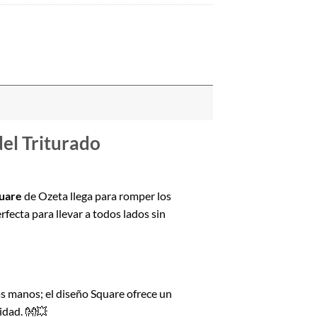
el Triturado
uare
de Ozeta llega para romper los
fecta para llevar a todos lados sin
as manos; el diseño Square ofrece un
lidad. 👐💥