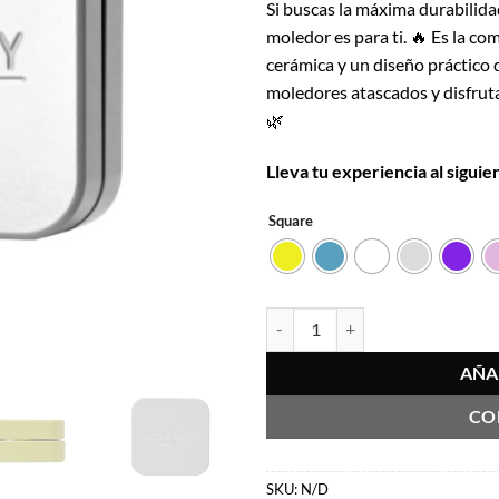
Si buscas la máxima durabilid
$24.990.
$2
moledor es para ti. 🔥 Es la co
cerámica y un diseño práctico q
moledores atascados y disfruta 
🌿
Lleva tu experiencia al siguie
Square
Moledor Galaxy Cerámica Square
AÑA
CO
SKU:
N/D