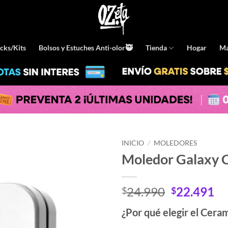
cks/Kits
Bolsos y Estuches Anti-olor🥷
Tienda
Hogar
Ma
INICIO
/
MOLEDORES
Moledor Galaxy 
El
El
24.990
22.491
$
$
precio
pr
¿Por qué elegir el Cera
original
ac
era:
es