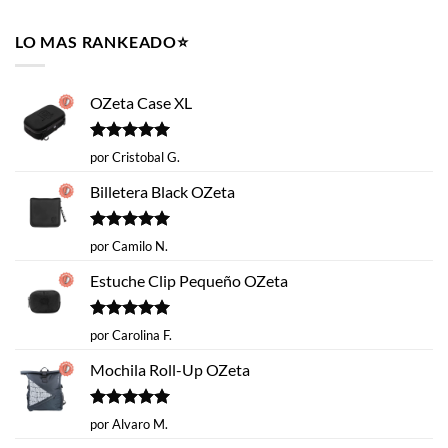
original
actual
era:
es:
LO MAS RANKEADO⭐️
$14.620.
$9.990.
OZeta Case XL
Valorado
por Cristobal G.
con
5
de 5
Billetera Black OZeta
Valorado
por Camilo N.
con
5
de 5
Estuche Clip Pequeño OZeta
Valorado
por Carolina F.
con
5
de 5
Mochila Roll-Up OZeta
Valorado
por Alvaro M.
con
5
de 5