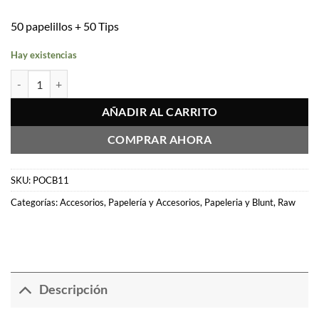
50 papelillos + 50 Tips
Hay existencias
Papelillos RAW Black Connoisseur 1 1/4 + Boquillas cantidad
AÑADIR AL CARRITO
COMPRAR AHORA
SKU:
POCB11
Categorías:
Accesorios
,
Papelería y Accesorios
,
Papeleria y Blunt
,
Raw
Descripción