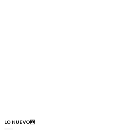
PAPELERÍA Y ACCESORIOS
Caja Conos Pre-enrolados Raw Classic 1 1/4 32 Unidades
PAPELERÍA Y ACCESORIOS
$
8.390
AÑADIR AL CARRITO
LO NUEVO🆕