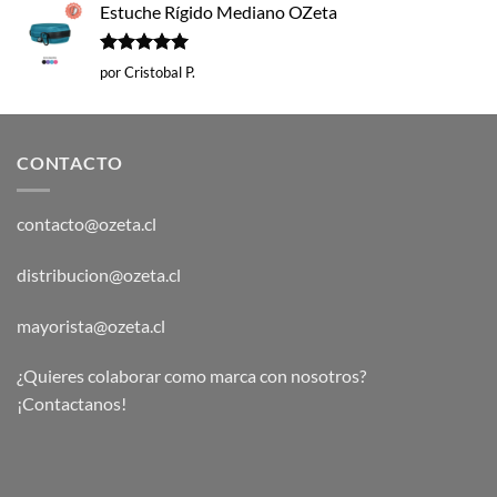
Estuche Rígido Mediano OZeta
Valorado
por Cristobal P.
con
5
de 5
CONTACTO
contacto@ozeta.cl
distribucion@ozeta.cl
mayorista@ozeta.cl
¿Quieres colaborar como marca con nosotros?
¡Contactanos!