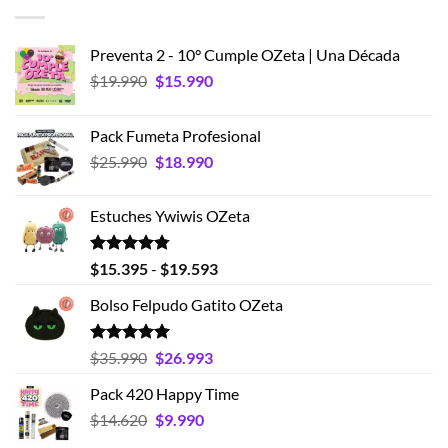
Preventa 2 - 10° Cumple OZeta | Una Década
El
El
$
19.990
$
15.990
precio
precio
original
actual
Pack Fumeta Profesional
era:
es:
El
El
$
25.990
$
18.990
$19.990.
$15.990.
precio
precio
original
actual
Estuches Ywiwis OZeta
era:
es:
$25.990.
$18.990.
Valorado
Rango
$
15.395
-
$
19.593
con
4.75
de
de 5
Bolso Felpudo Gatito OZeta
precios:
desde
$15.395
Valorado
El
El
$
35.990
$
26.993
con
5.00
hasta
precio
precio
de 5
Pack 420 Happy Time
$19.593
original
actual
El
El
$
14.620
era:
$
9.990
es:
precio
precio
$35.990.
$26.993.