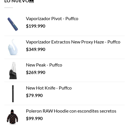
LO NUEVO🆕
variantes.
Las
opciones
Vaporizador Pivot - Puffco
se
pueden
$
199.990
elegir
en
Vaporizador Extractos New Proxy Haze - Puffco
la
$
349.990
página
de
producto
New Peak - Puffco
$
269.990
New Hot Knife - Puffco
$
79.990
Poleron RAW Hoodie con escondites secretos
$
99.990