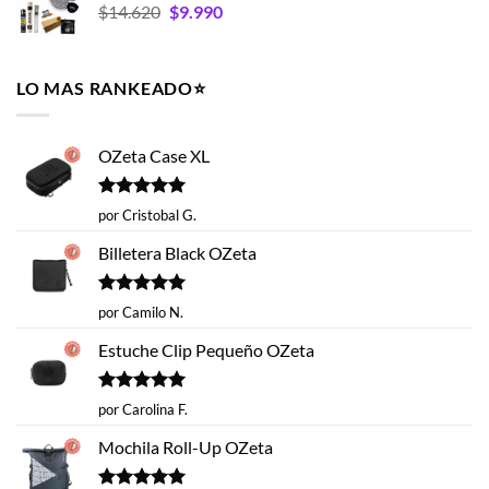
El
El
$
14.620
era:
$
9.990
es:
precio
precio
$35.990.
$26.993.
original
actual
era:
es:
LO MAS RANKEADO⭐️
$14.620.
$9.990.
OZeta Case XL
Valorado
por Cristobal G.
con
5
de 5
Billetera Black OZeta
Valorado
por Camilo N.
con
5
de 5
Estuche Clip Pequeño OZeta
Valorado
por Carolina F.
con
5
de 5
Mochila Roll-Up OZeta