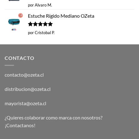
Valorado
por Alvaro M.
con
5
de 5
Estuche Rígido Mediano OZeta
Valorado
por Cristobal P.
con
5
de 5
CONTACTO
contacto@ozeta.cl
distribucion@ozeta.cl
mayorista@ozeta.cl
¿Quieres colaborar como marca con nosotros?
¡Contactanos!