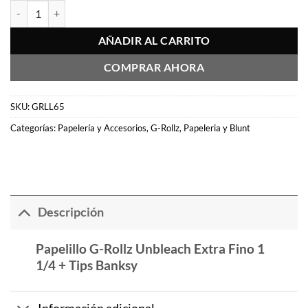
Papelillo G-Rollz Unbleach Extra Thin 1 1/4 + Tips Conejo cantidad
AÑADIR AL CARRITO
COMPRAR AHORA
SKU:
GRLL65
Categorías:
Papelería y Accesorios
,
G-Rollz
,
Papeleria y Blunt
Descripción
Papelillo G-Rollz Unbleach Extra Fino 1
1/4 + Tips Banksy