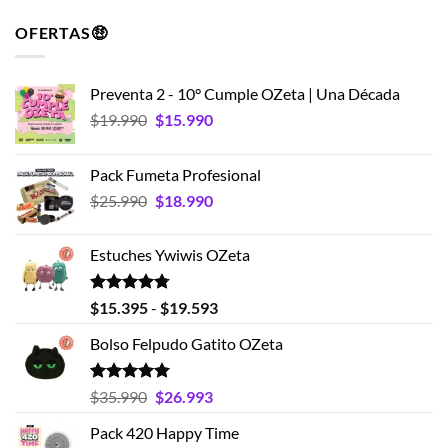
OFERTAS🤑
Preventa 2 - 10° Cumple OZeta | Una Década
El
El
$
19.990
$
15.990
precio
precio
original
actual
Pack Fumeta Profesional
era:
es:
El
El
$
25.990
$
18.990
$19.990.
$15.990.
precio
precio
original
actual
Estuches Ywiwis OZeta
era:
es:
$25.990.
$18.990.
Valorado
Rango
$
15.395
-
$
19.593
con
4.75
de
de 5
Bolso Felpudo Gatito OZeta
precios:
desde
$15.395
Valorado
El
El
$
35.990
$
26.993
con
5.00
hasta
precio
precio
de 5
Pack 420 Happy Time
$19.593
original
actual