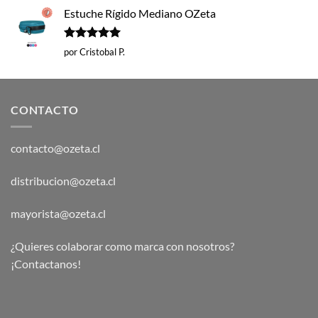
Estuche Rígido Mediano OZeta
Valorado
por Cristobal P.
con
5
de 5
CONTACTO
contacto@ozeta.cl
distribucion@ozeta.cl
mayorista@ozeta.cl
¿Quieres colaborar como marca con nosotros?
¡Contactanos!