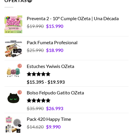
OFERTAS🤑
Preventa 2 - 10° Cumple OZeta | Una Década
El
El
$
19.990
$
15.990
precio
precio
original
actual
Pack Fumeta Profesional
era:
es:
El
El
$
25.990
$
18.990
$19.990.
$15.990.
precio
precio
original
actual
Estuches Ywiwis OZeta
era:
es:
$25.990.
$18.990.
Valorado
Rango
$
15.395
-
$
19.593
con
4.75
de
de 5
Bolso Felpudo Gatito OZeta
precios:
desde
$15.395
Valorado
El
El
$
35.990
$
26.993
con
5.00
hasta
precio
precio
de 5
Pack 420 Happy Time
$19.593
original
actual
El
El
$
14.620
era:
$
9.990
es:
precio
precio
$35.990.
$26.993.