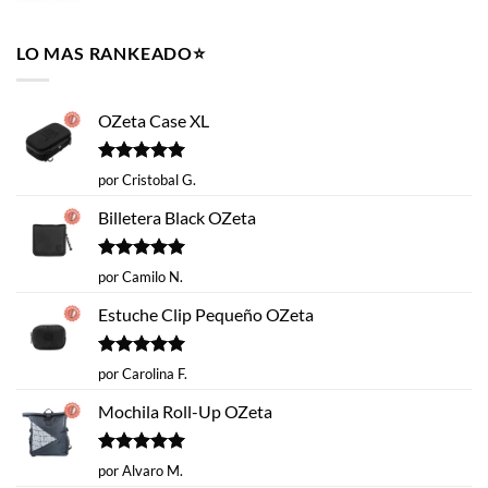
original
actual
era:
es:
LO MAS RANKEADO⭐️
$14.620.
$9.990.
OZeta Case XL
Valorado
por Cristobal G.
con
5
de 5
Billetera Black OZeta
Valorado
por Camilo N.
con
5
de 5
Estuche Clip Pequeño OZeta
Valorado
por Carolina F.
con
5
de 5
Mochila Roll-Up OZeta
Valorado
por Alvaro M.
con
5
de 5