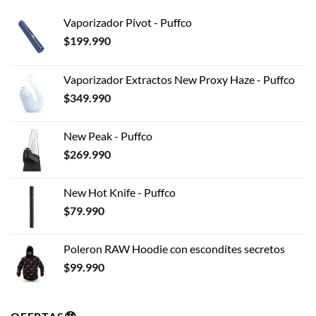
opciones
Vaporizador Pivot - Puffco
se
pueden
$
199.990
elegir
en
Vaporizador Extractos New Proxy Haze - Puffco
la
$
349.990
página
de
producto
New Peak - Puffco
$
269.990
New Hot Knife - Puffco
$
79.990
Poleron RAW Hoodie con escondites secretos
$
99.990