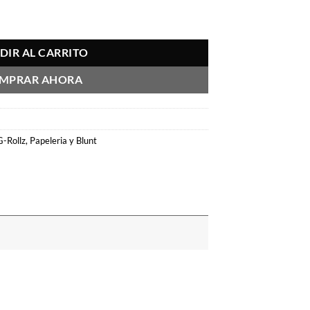
 Small Panda cantidad
DIR AL CARRITO
MPRAR AHORA
G-Rollz
,
Papeleria y Blunt