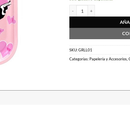
Bandeja Metalica G-Rollz Banksy
AÑA
CO
SKU:
GRLL01
Categorías:
Papelería y Accesorios
,