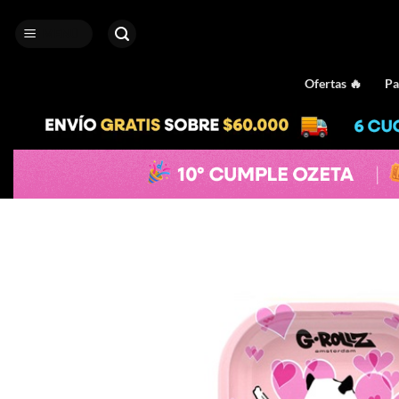
Saltar
al
MENÚ
contenido
Ofertas 🔥
Pa