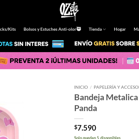
cks/Kits
Bolsos y Estuches Anti-olor🥷
Tienda
Hogar
Ma
INICIO
/
PAPELERÍA Y ACCESO
Bandeja Metalica
Panda
7.590
$
Solo quedan 5 disponibles