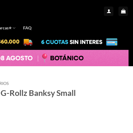
rcas⭐️
FAQ
RIOS
 G-Rollz Banksy Small