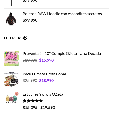
Poleron RAW Hoodie con escondites secretos
$
99.990
OFERTAS🤑
Preventa 2 - 10° Cumple OZeta | Una Década
El
El
$
19.990
$
15.990
precio
precio
original
actual
Pack Fumeta Profesional
era:
es:
El
El
$
25.990
$
18.990
$19.990.
$15.990.
precio
precio
original
actual
Estuches Ywiwis OZeta
era:
es:
$25.990.
$18.990.
Valorado
Rango
$
15.395
-
$
19.593
con
4.75
de