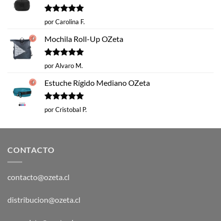
Valorado
por Carolina F.
con
5
de 5
Mochila Roll-Up OZeta
Valorado
por Alvaro M.
con
5
de 5
Estuche Rígido Mediano OZeta
Valorado
por Cristobal P.
con
5
de 5
CONTACTO
contacto@ozeta.cl
distribucion@ozeta.cl