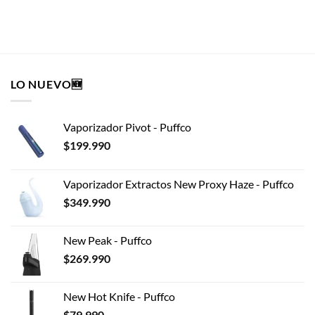
AÑADIR AL CARRITO
LO NUEVO🆕
Vaporizador Pivot - Puffco
$
199.990
Vaporizador Extractos New Proxy Haze - Puffco
$
349.990
New Peak - Puffco
$
269.990
New Hot Knife - Puffco
$
79.990