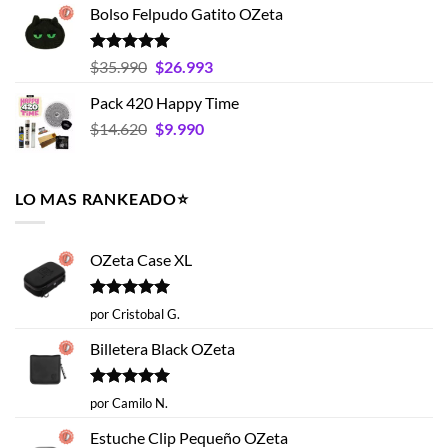
de 5
Bolso Felpudo Gatito OZeta
precios:
desde
$15.395
Valorado
El
El
$
35.990
$
26.993
con
5.00
hasta
precio
precio
de 5
Pack 420 Happy Time
$19.593
original
actual
El
El
$
14.620
era:
$
9.990
es:
precio
precio
$35.990.
$26.993.
original
actual
era:
es:
LO MAS RANKEADO⭐️
$14.620.
$9.990.
OZeta Case XL
Valorado
por Cristobal G.
con
5
de 5
Billetera Black OZeta
Valorado
por Camilo N.
con
5
de 5
Estuche Clip Pequeño OZeta