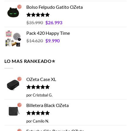
con
4.75
de
de 5
Bolso Felpudo Gatito OZeta
precios:
desde
$15.395
Valorado
El
El
$
35.990
$
26.993
con
5.00
hasta
precio
precio
de 5
Pack 420 Happy Time
$19.593
original
actual
El
El
$
14.620
era:
$
9.990
es:
precio
precio
$35.990.
$26.993.
original
actual
era:
es:
LO MAS RANKEADO⭐️
$14.620.
$9.990.
OZeta Case XL
Valorado
por Cristobal G.
con
5
de 5
Billetera Black OZeta
Valorado
por Camilo N.
con
5
de 5