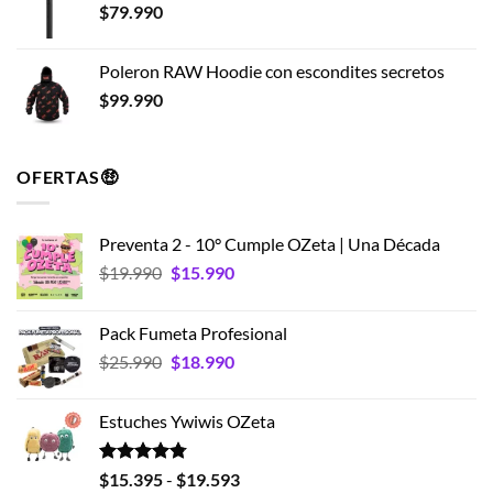
$
79.990
Poleron RAW Hoodie con escondites secretos
$
99.990
OFERTAS🤑
Preventa 2 - 10° Cumple OZeta | Una Década
El
El
$
19.990
$
15.990
precio
precio
original
actual
Pack Fumeta Profesional
era:
es:
El
El
$
25.990
$
18.990
$19.990.
$15.990.
precio
precio
original
actual
Estuches Ywiwis OZeta
era:
es:
$25.990.
$18.990.
Valorado
Rango
$
15.395
-
$
19.593