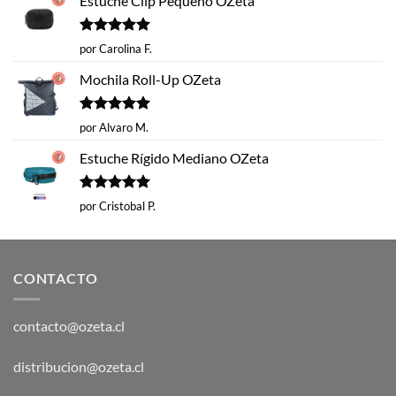
Estuche Clip Pequeño OZeta
Valorado
por Carolina F.
con
5
de 5
Mochila Roll-Up OZeta
Valorado
por Alvaro M.
con
5
de 5
Estuche Rígido Mediano OZeta
Valorado
por Cristobal P.
con
5
de 5
CONTACTO
contacto@ozeta.cl
distribucion@ozeta.cl