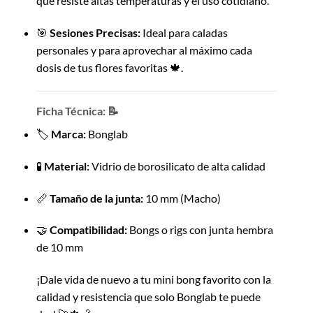
que resiste altas temperaturas y el uso cotidiano.
🎯
Sesiones Precisas:
Ideal para caladas
personales y para aprovechar al máximo cada
dosis de tus flores favoritas 🍁.
Ficha Técnica: 📝
🏷️
Marca:
Bonglab
🧪
Material:
Vidrio de borosilicato de alta calidad
📏
Tamaño de la junta:
10 mm (Macho)
🤝
Compatibilidad:
Bongs o rigs con junta hembra
de 10 mm
¡Dale vida de nuevo a tu mini bong favorito con la
calidad y resistencia que solo Bonglab te puede