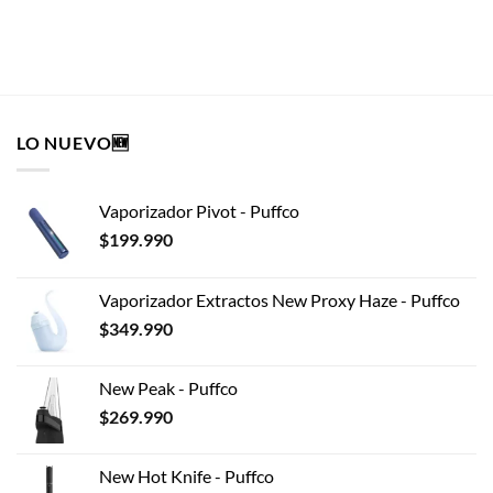
era:
es:
$39.990.
$35.991.
SELECCIONAR OPCIONES
Este
producto
tiene
múltiples
LO NUEVO🆕
variantes.
Las
opciones
Vaporizador Pivot - Puffco
se
pueden
$
199.990
elegir
en
Vaporizador Extractos New Proxy Haze - Puffco
la
$
349.990
página
de
producto
New Peak - Puffco
$
269.990
New Hot Knife - Puffco