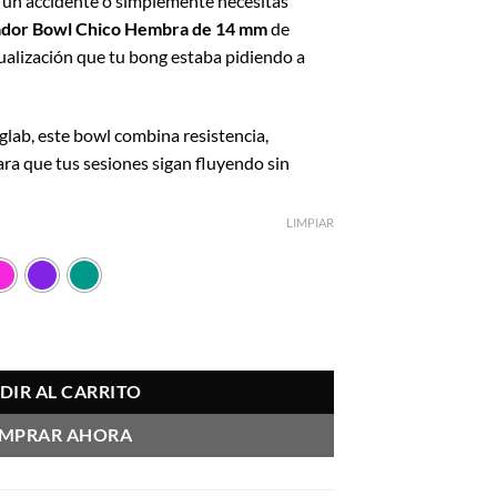
 un accidente o simplemente necesitas
al
or Bowl Chico Hembra de 14 mm
de
tualización que tu bong estaba pidiendo a
91.
lab, este bowl combina resistencia,
ara que tus sesiones sigan fluyendo sin
LIMPIAR
 mm - Bonglab cantidad
DIR AL CARRITO
MPRAR AHORA