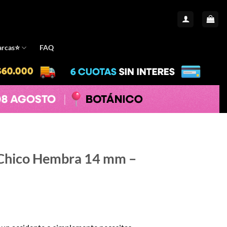
rcas⭐️
FAQ
Chico Hembra 14 mm –
io