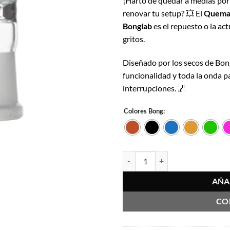
¡Harto de quedar a medias por
original
actu
renovar tu setup? 💥 El
Quemad
era:
es:
Bonglab
es el repuesto o la ac
$4.990.
$4.4
gritos.
Diseñado por los secos de Bong
funcionalidad y toda la onda p
interrupciones. 🌌
Colores Bong:
Quemador Bowl Chico Hembra 14
AÑA
CO