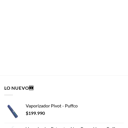
HIGHTRIP®
Pin Clones
HIGHTRIP®
$
8.990
AÑADIR AL CARRITO
LO NUEVO🆕
Vaporizador Pivot - Puffco
$
199.990