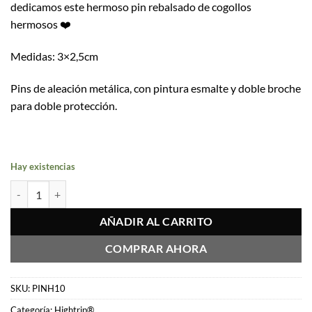
dedicamos este hermoso pin rebalsado de cogollos
hermosos ❤️
Medidas: 3×2,5cm
Pins de aleación metálica, con pintura esmalte y doble broche
para doble protección.
Hay existencias
Pin Galleta Mágica cantidad
AÑADIR AL CARRITO
COMPRAR AHORA
SKU:
PINH10
Categoría:
Hightrip®