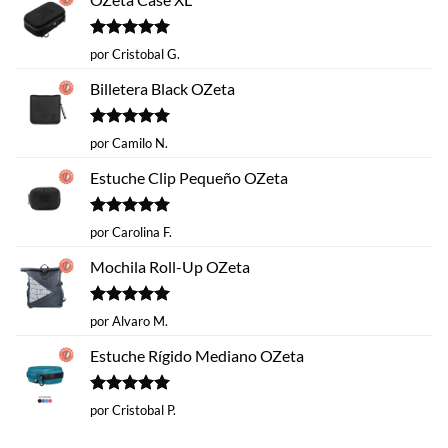
Valorado
por Cristobal G.
con
5
de 5
Billetera Black OZeta
Valorado
por Camilo N.
con
5
de 5
Estuche Clip Pequeño OZeta
Valorado
por Carolina F.
con
5
de 5
Mochila Roll-Up OZeta
Valorado
por Alvaro M.
con
5
de 5
Estuche Rígido Mediano OZeta
Valorado
por Cristobal P.
con
5
de 5