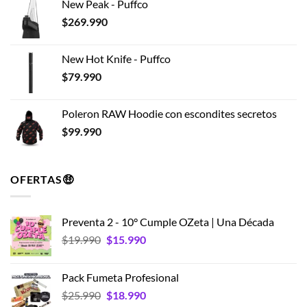
New Peak - Puffco
$
269.990
New Hot Knife - Puffco
$
79.990
Poleron RAW Hoodie con escondites secretos
$
99.990
OFERTAS🤑
Preventa 2 - 10° Cumple OZeta | Una Década
El
El
$
19.990
$
15.990
precio
precio
original
actual
Pack Fumeta Profesional
era:
es:
El
El
$
25.990
$
18.990
$19.990.
$15.990.