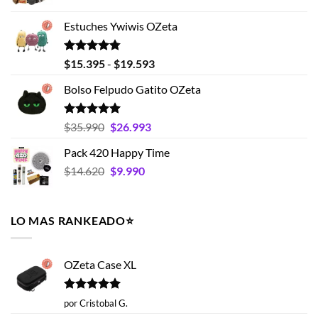
precio
precio
original
actual
Estuches Ywiwis OZeta
era:
es:
$25.990.
$18.990.
Valorado
Rango
$
15.395
-
$
19.593
con
4.75
de
de 5
Bolso Felpudo Gatito OZeta
precios:
desde
$15.395
Valorado
El
El
$
35.990
$
26.993
con
5.00
hasta
precio
precio
de 5
Pack 420 Happy Time
$19.593
original
actual
El
El
$
14.620
era:
$
9.990
es:
precio
precio
$35.990.
$26.993.
original
actual
era:
es:
LO MAS RANKEADO⭐️
$14.620.
$9.990.
OZeta Case XL
Valorado
por Cristobal G.
con
5
de 5