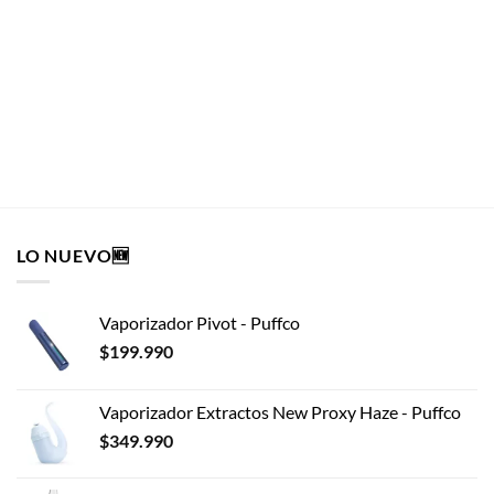
HIGHTRIP®
Pin Siempre 420
HIGHTRIP®
$
8.990
AÑADIR AL CARRITO
LO NUEVO🆕
Vaporizador Pivot - Puffco
$
199.990
Vaporizador Extractos New Proxy Haze - Puffco
$
349.990