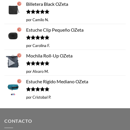
Billetera Black OZeta
Valorado
por Camilo N.
con
5
de 5
Estuche Clip Pequeño OZeta
Valorado
por Carolina F.
con
5
de 5
Mochila Roll-Up OZeta
Valorado
por Alvaro M.
con
5
de 5
Estuche Rígido Mediano OZeta
Valorado
por Cristobal P.
con
5
de 5
CONTACTO