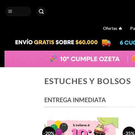
Saltar
al
MENÚ
contenido
Ofertas 🔥
Pa
ESTUCHES Y BOLSOS
ENTREGA INMEDIATA
-20%
-35%