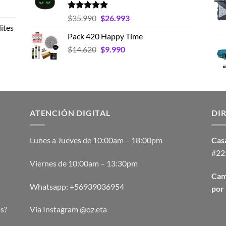
desde
$15.395
Valorado
El
El
$
35.990
$
26.993
con
5.00
hasta
ites
precio
precio
de 5
Pack 420 Happy Time
$19.593
original
actual
El
El
$
14.620
era:
$
9.990
es:
precio
precio
$35.990.
$26.993.
original
actual
era:
es:
$14.620.
$9.990.
ATENCIÓN DIGITAL
DI
Lunes a Jueves de 10:00am – 18:00pm
Casa
#225
Viernes de 10:00am – 13:30pm
Cam
Whatsapp:
+56939036954
por 
s?
Via Instagram @oz.eta