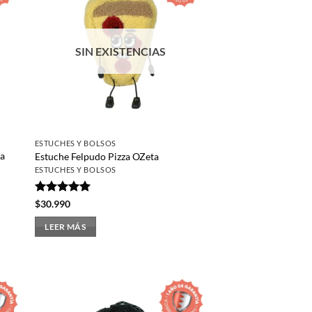
SIN EXISTENCIAS
ESTUCHES Y BOLSOS
ya
Estuche Felpudo Pizza OZeta
ESTUCHES Y BOLSOS
Valorado
$
30.990
con
5
de 5
LEER MÁS