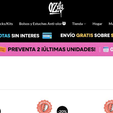
cks/Kits
Bolsos y Estuches Anti-olor🥷
Tienda
Hogar
Ma
-20%