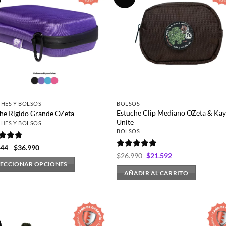
HES Y BOLSOS
BOLSOS
Estuche Clip Mediano OZeta & Ka
he Rígido Grande OZeta
Unite
HES Y BOLSOS
BOLSOS
rado
Rango
044
-
$
36.990
de
4.75
Valorado
El
El
$
26.990
$
21.592
precios:
precio
precio
con
4.8
de
LECCIONAR OPCIONES
desde
original
actual
5
AÑADIR AL CARRITO
$24.044
era:
es:
hasta
$26.990.
$21.592.
ucto
$36.990
ples
ntes.