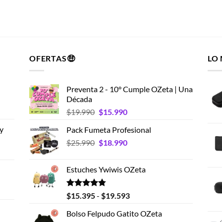
OFERTAS🤑
LO
Preventa 2 - 10° Cumple OZeta | Una
Década
El
El
$
19.990
$
15.990
precio
precio
y
Pack Fumeta Profesional
original
actual
El
El
$
25.990
era:
$
18.990
es:
precio
precio
$19.990.
$15.990.
original
actual
Estuches Ywiwis OZeta
era:
es:
$25.990.
$18.990.
Valorado
Rango
$
15.395
-
$
19.593
con
4.75
de
de 5
Bolso Felpudo Gatito OZeta
precios: