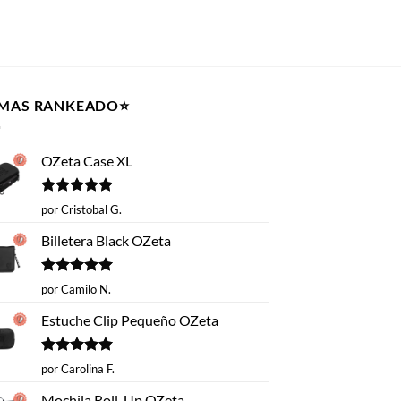
 MAS RANKEADO⭐️
OZeta Case XL
Valorado
por Cristobal G.
con
5
de 5
Billetera Black OZeta
Valorado
por Camilo N.
con
5
de 5
Estuche Clip Pequeño OZeta
Valorado
por Carolina F.
con
5
de 5
Mochila Roll-Up OZeta