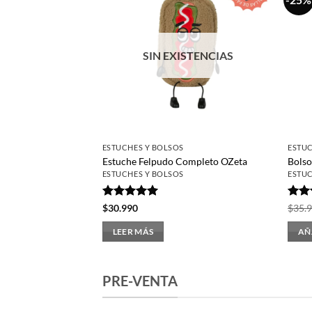
Las
opcio
se
SIN EXISTENCIAS
pued
elegir
en
la
págin
de
ESTUCHES Y BOLSOS
ESTUC
prod
Estuche Felpudo Completo OZeta
Bolso
ESTUCHES Y BOLSOS
ESTUC
Valorado
Valo
$
30.990
$
35.
con
5
de 5
con
LEER MÁS
AÑ
PRE-VENTA