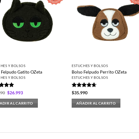
nes
en
a
HES Y BOLSOS
ESTUCHES Y BOLSOS
ucto
 Felpudo Gatito OZeta
Bolso Felpudo Perrito OZeta
HES Y BOLSOS
ESTUCHES Y BOLSOS
rado
El
El
Valorado
990
$
26.993
$
35.990
precio
precio
5
de 5
con
4.6
de
original
actual
5
ADIR AL CARRITO
AÑADIR AL CARRITO
era:
es:
$35.990.
$26.993.