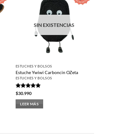
SIN EXISTENCIAS
ESTUCHES Y BOLSOS
Estuche Ywiwi Carboncin OZeta
ESTUCHES Y BOLSOS
Valorado
$
30.990
con
5
de 5
LEER MÁS