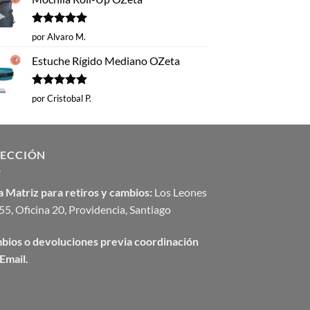
Valorado
por Alvaro M.
con
5
de 5
Estuche Rígido Mediano OZeta
Valorado
por Cristobal P.
con
5
de 5
RECCIÓN
 Matriz para retiros y cambios:
Los Leones
5, Oficina 20, Providencia, Santiago
bios o devoluciones previa coordinación
Email.