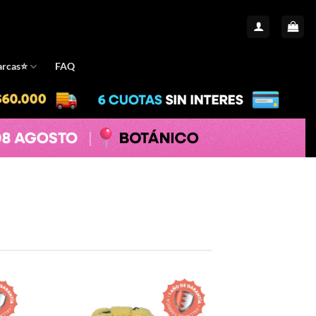
rcas⭐️
FAQ