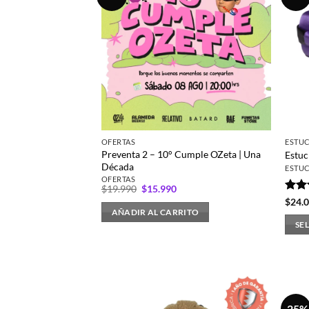
OFERTAS
ESTUC
Preventa 2 – 10° Cumple OZeta | Una
Estuc
Década
ESTUC
OFERTAS
El
El
$
19.990
$
15.990
precio
precio
Valo
$
24.
original
actual
con
AÑADIR AL CARRITO
era:
es:
de 5
SE
$19.990.
$15.990.
Este
prod
tiene
múlti
varia
-25%