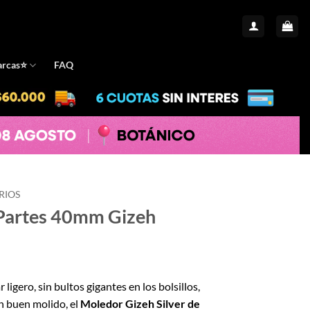
rcas⭐️
FAQ
RIOS
 Partes 40mm Gizeh
 ligero, sin bultos gigantes en los bolsillos,
un buen molido, el
Moledor Gizeh Silver de