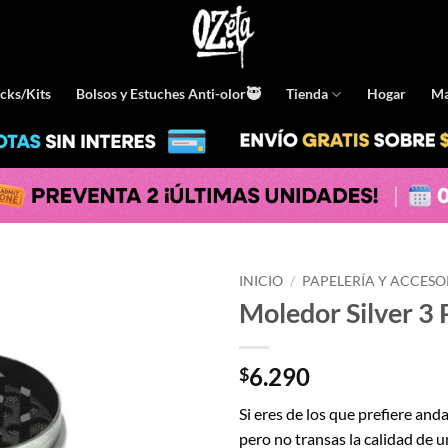
cks/Kits
Bolsos y Estuches Anti-olor🥷
Tienda
Hogar
Ma
INICIO
/
PAPELERÍA Y ACCESO
Moledor Silver 3
6.290
$
Si eres de los que prefiere andar
pero no transas la calidad de 