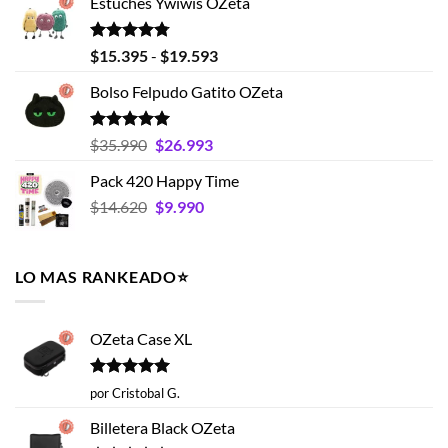
Estuches Ywiwis OZeta
era:
es:
$25.990.
$18.990.
Valorado
Rango
$
15.395
-
$
19.593
con
4.75
de
de 5
Bolso Felpudo Gatito OZeta
precios:
desde
$15.395
Valorado
El
El
$
35.990
$
26.993
con
5.00
hasta
precio
precio
de 5
Pack 420 Happy Time
$19.593
original
actual
El
El
$
14.620
era:
$
9.990
es:
precio
precio
$35.990.
$26.993.
original
actual
era:
es:
LO MAS RANKEADO⭐️
$14.620.
$9.990.
OZeta Case XL
Valorado
por Cristobal G.
con
5
de 5
Billetera Black OZeta