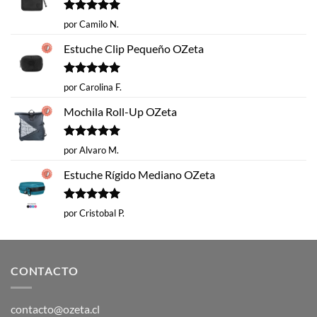
Valorado
por Camilo N.
con
5
de 5
Estuche Clip Pequeño OZeta
Valorado
por Carolina F.
con
5
de 5
Mochila Roll-Up OZeta
Valorado
por Alvaro M.
con
5
de 5
Estuche Rígido Mediano OZeta
Valorado
por Cristobal P.
con
5
de 5
CONTACTO
contacto@ozeta.cl