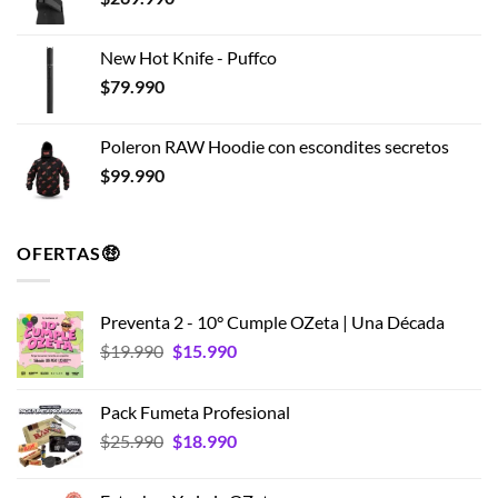
New Hot Knife - Puffco
$
79.990
Poleron RAW Hoodie con escondites secretos
$
99.990
OFERTAS🤑
Preventa 2 - 10° Cumple OZeta | Una Década
El
El
$
19.990
$
15.990
precio
precio
original
actual
Pack Fumeta Profesional
era:
es:
El
El
$
25.990
$
18.990
$19.990.
$15.990.
precio
precio
original
actual