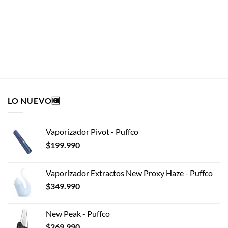
GIZEH
$
490
AÑADIR AL CARRITO
LO NUEVO🆕
Vaporizador Pivot - Puffco
$
199.990
Vaporizador Extractos New Proxy Haze - Puffco
$
349.990
New Peak - Puffco
$
269.990