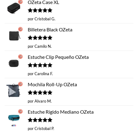
OZeta Case XL
Valorado
por Cristobal G.
con
5
de 5
Billetera Black OZeta
Valorado
por Camilo N.
con
5
de 5
Estuche Clip Pequeño OZeta
Valorado
por Carolina F.
con
5
de 5
Mochila Roll-Up OZeta
Valorado
por Alvaro M.
con
5
de 5
Estuche Rígido Mediano OZeta
Valorado
por Cristobal P.
con
5
de 5