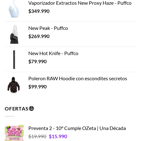
Vaporizador Extractos New Proxy Haze - Puffco
$
349.990
New Peak - Puffco
$
269.990
New Hot Knife - Puffco
$
79.990
Poleron RAW Hoodie con escondites secretos
$
99.990
OFERTAS🤑
Preventa 2 - 10° Cumple OZeta | Una Década
El
El
$
19.990
$
15.990