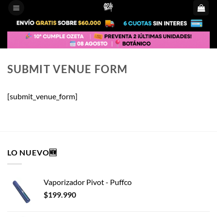
Saltar
al
contenido
SUBMIT VENUE FORM
[submit_venue_form]
LO NUEVO🆕
Vaporizador Pivot - Puffco
$
199.990