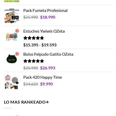
precio
precio
original
actual
Pack Fumeta Profesional
era:
es:
El
El
$
25.990
$
18.990
$19.990.
$15.990.
precio
precio
original
actual
Estuches Ywiwis OZeta
era:
es:
$25.990.
$18.990.
Valorado
Rango
$
15.395
-
$
19.593
con
4.75
de
de 5
Bolso Felpudo Gatito OZeta
precios:
desde
$15.395
Valorado
El
El
$
35.990
$
26.993
con
5.00
hasta
precio
precio
de 5
Pack 420 Happy Time
$19.593
original
actual
El
El
$
14.620
era:
$
9.990
es:
precio
precio
$35.990.
$26.993.
original
actual
era:
es:
LO MAS RANKEADO⭐️
$14.620.
$9.990.