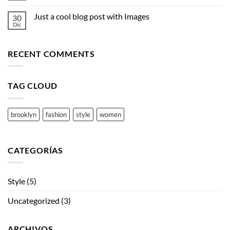
Simple
hay
Blog
comentarios
Post
Just a cool blog post with Images
30
en
A
Dic
No
Video
hay
Blog
comentarios
Post
en
RECENT COMMENTS
Just
a
cool
blog
post
TAG CLOUD
with
Images
brooklyn
fashion
style
women
CATEGORÍAS
Style
(5)
Uncategorized
(3)
ARCHIVOS