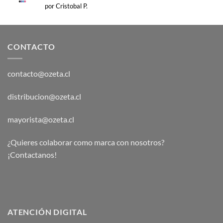
Valorado
por Cristobal P.
con
5
de 5
CONTACTO
contacto@ozeta.cl
distribucion@ozeta.cl
mayorista@ozeta.cl
¿Quieres colaborar como marca con nosotros?
¡Contactanos!
ATENCIÓN DIGITAL