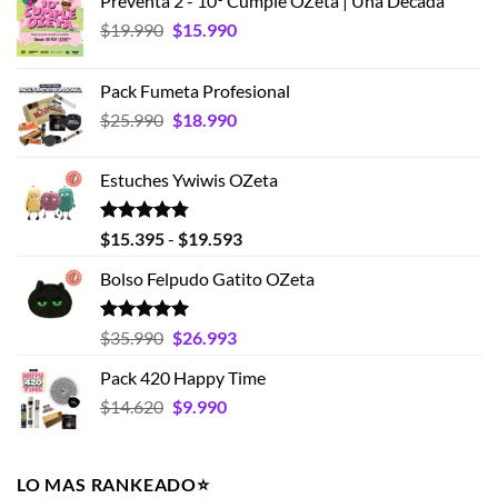
Preventa 2 - 10° Cumple OZeta | Una Década
El
El
$
19.990
$
15.990
precio
precio
original
actual
Pack Fumeta Profesional
era:
es:
El
El
$
25.990
$
18.990
$19.990.
$15.990.
precio
precio
original
actual
Estuches Ywiwis OZeta
era:
es:
$25.990.
$18.990.
Valorado
Rango
$
15.395
-
$
19.593
con
4.75
de
de 5
Bolso Felpudo Gatito OZeta
precios:
desde
$15.395
Valorado
El
El
$
35.990
$
26.993
con
5.00
hasta
precio
precio
de 5
Pack 420 Happy Time
$19.593
original
actual
El
El
$
14.620
era:
$
9.990
es:
precio
precio
$35.990.
$26.993.
original
actual
era:
es:
LO MAS RANKEADO⭐️