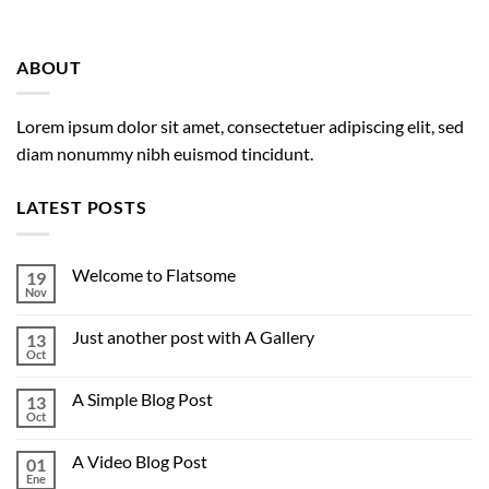
ABOUT
Lorem ipsum dolor sit amet, consectetuer adipiscing elit, sed
diam nonummy nibh euismod tincidunt.
LATEST POSTS
Welcome to Flatsome
19
Nov
No
hay
comentarios
Just another post with A Gallery
13
en
Welcome
Oct
No
to
hay
Flatsome
comentarios
A Simple Blog Post
13
en
Just
Oct
No
another
hay
post
comentarios
with
A Video Blog Post
01
en
A
A
Ene
No
Gallery