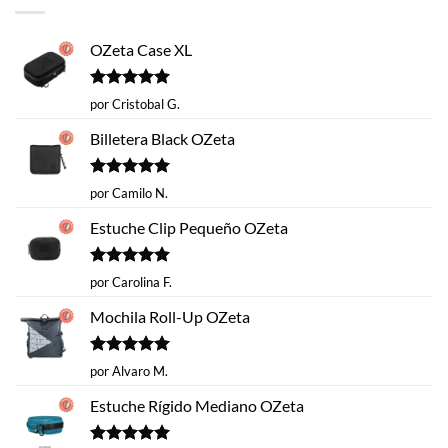
$14.620.
$9.990.
OZeta Case XL
Valorado
por Cristobal G.
con
5
de 5
Billetera Black OZeta
Valorado
por Camilo N.
con
5
de 5
Estuche Clip Pequeño OZeta
Valorado
por Carolina F.
con
5
de 5
Mochila Roll-Up OZeta
Valorado
por Alvaro M.
con
5
de 5
Estuche Rígido Mediano OZeta