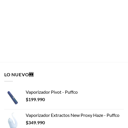
HIGHTRIP®
Pin Pizzannabica
HIGHTRIP®
$
8.990
AÑADIR AL CARRITO
LO NUEVO🆕
Vaporizador Pivot - Puffco
$
199.990
Vaporizador Extractos New Proxy Haze - Puffco
$
349.990