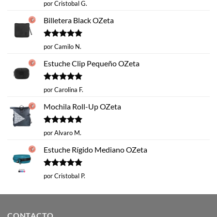
Valorado
por Cristobal G.
con
5
de 5
Billetera Black OZeta
Valorado
por Camilo N.
con
5
de 5
Estuche Clip Pequeño OZeta
Valorado
por Carolina F.
con
5
de 5
Mochila Roll-Up OZeta
Valorado
por Alvaro M.
con
5
de 5
Estuche Rígido Mediano OZeta
Valorado
por Cristobal P.
con
5
de 5
CONTACTO