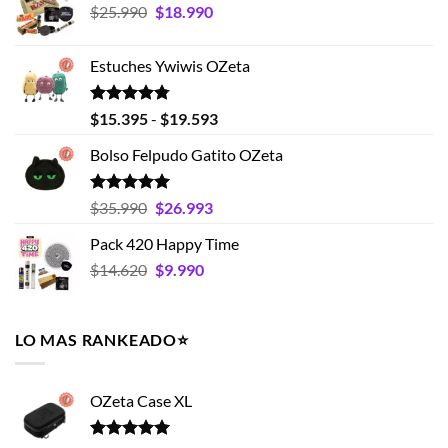
El
El
$
25.990
$
18.990
$19.990.
$15.990.
precio
precio
original
actual
Estuches Ywiwis OZeta
era:
es:
$25.990.
$18.990.
Valorado
Rango
$
15.395
-
$
19.593
con
4.75
de
de 5
Bolso Felpudo Gatito OZeta
precios:
desde
$15.395
Valorado
El
El
$
35.990
$
26.993
con
5.00
hasta
precio
precio
de 5
Pack 420 Happy Time
$19.593
original
actual
El
El
$
14.620
era:
$
9.990
es:
precio
precio
$35.990.
$26.993.
original
actual
era:
es:
LO MAS RANKEADO⭐️
$14.620.
$9.990.
OZeta Case XL