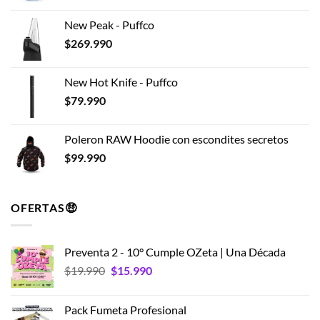
New Peak - Puffco
$
269.990
New Hot Knife - Puffco
$
79.990
Poleron RAW Hoodie con escondites secretos
$
99.990
OFERTAS🤑
Preventa 2 - 10° Cumple OZeta | Una Década
El
El
$
19.990
$
15.990
precio
precio
original
actual
Pack Fumeta Profesional
era:
es: