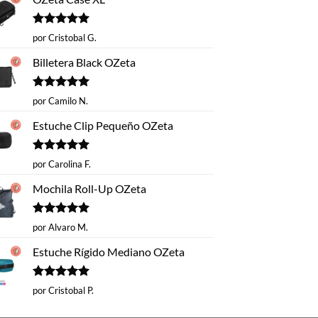
Valorado
por Cristobal G.
con
5
de 5
Billetera Black OZeta
Valorado
por Camilo N.
con
5
de 5
Estuche Clip Pequeño OZeta
Valorado
por Carolina F.
con
5
de 5
Mochila Roll-Up OZeta
Valorado
por Alvaro M.
con
5
de 5
Estuche Rígido Mediano OZeta
Valorado
por Cristobal P.
con
5
de 5