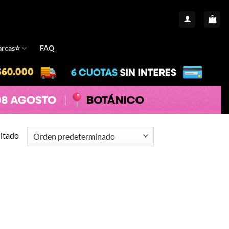
rcas⭐️
FAQ
ultado