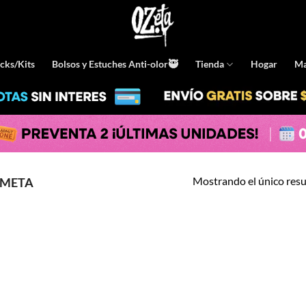
cks/Kits
Bolsos y Estuches Anti-olor🥷
Tienda
Hogar
Ma
Mostrando el único res
UMETA