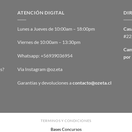
ATENCIÓN DIGITAL
DI
Lunes a Jueves de 10:00am – 18:00pm
Casa
#225
Viernes de 10:00am – 13:30pm
Cam
Whatsapp:
+56939036954
por 
s?
Via Instagram @oz.eta
Garantías y devoluciones a
contacto@ozeta.cl
TERMINOS Y CONDICIONES
Bases Concursos