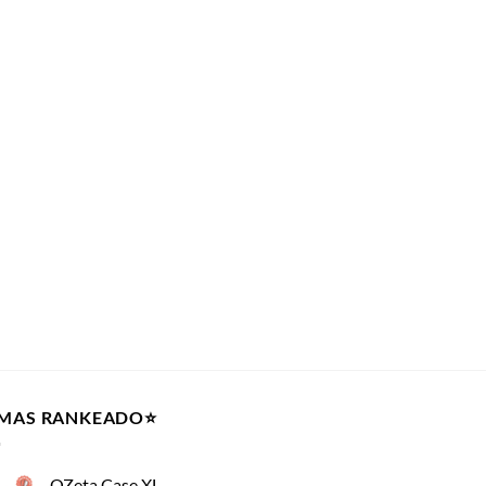
 MAS RANKEADO⭐️
OZeta Case XL