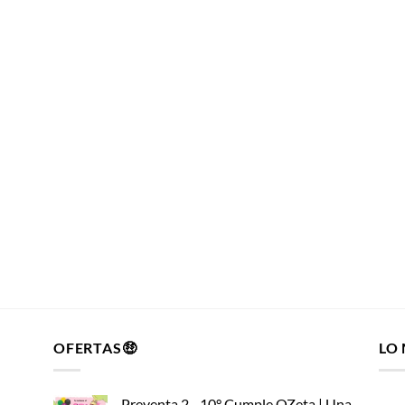
OFERTAS🤑
LO
Preventa 2 - 10° Cumple OZeta | Una