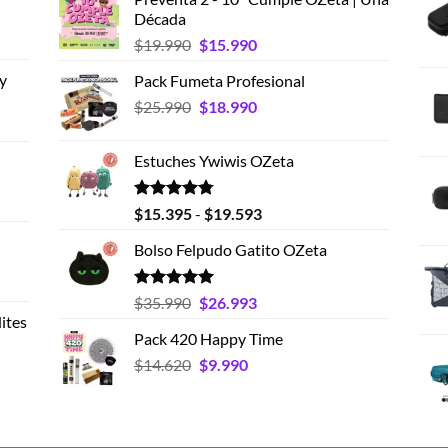
Década
El
El
$
19.990
$
15.990
precio
precio
y
Pack Fumeta Profesional
original
actual
El
El
$
25.990
era:
$
18.990
es:
precio
precio
$19.990.
$15.990.
original
actual
Estuches Ywiwis OZeta
era:
es:
$25.990.
$18.990.
Valorado
Rango
$
15.395
-
$
19.593
con
4.75
de
de 5
Bolso Felpudo Gatito OZeta
precios:
desde
$15.395
Valorado
El
El
$
35.990
$
26.993
con
5.00
hasta
ites
precio
precio
de 5
Pack 420 Happy Time
$19.593
original
actual
El
El
$
14.620
era:
$
9.990
es:
precio
precio
$35.990.
$26.993.
original
actual
era:
es:
$14.620.
$9.990.