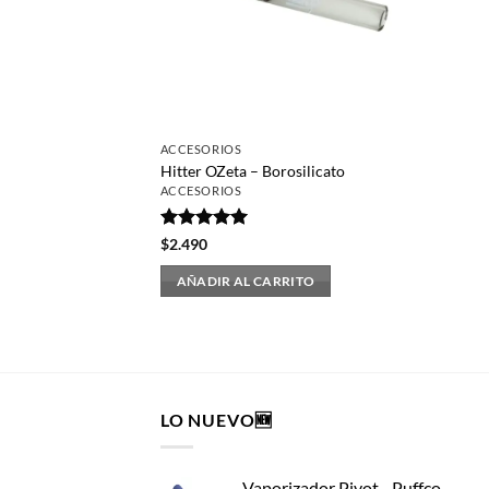
ACCESORIOS
Hitter OZeta – Borosilicato
ACCESORIOS
Valorado
$
2.490
con
5
de 5
AÑADIR AL CARRITO
LO NUEVO🆕
Vaporizador Pivot - Puffco