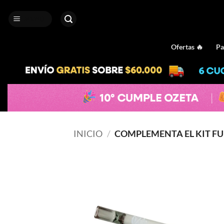
Saltar
al
MENÚ
contenido
Ofertas 🔥
Pa
INICIO
/
COMPLEMENTA EL KIT F