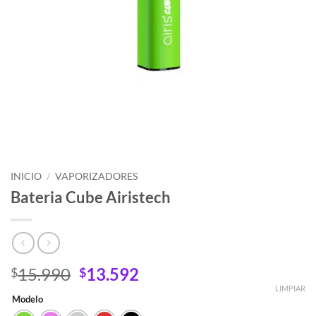
INICIO
/
VAPORIZADORES
Bateria Cube Airistech
El
El
15.990
13.592
$
$
precio
precio
LIMPIAR
Modelo
original
actual