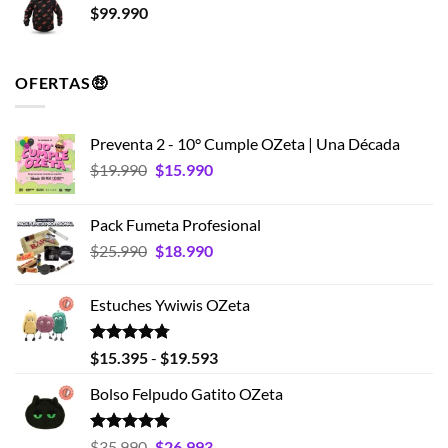
$
99.990
OFERTAS🤑
Preventa 2 - 10° Cumple OZeta | Una Década
El
El
$
19.990
$
15.990
precio
precio
original
actual
Pack Fumeta Profesional
era:
es:
El
El
$
25.990
$
18.990
$19.990.
$15.990.
precio
precio
original
actual
Estuches Ywiwis OZeta
era:
es:
$25.990.
$18.990.
Valorado
Rango
$
15.395
-
$
19.593
con
4.75
de
de 5
Bolso Felpudo Gatito OZeta
precios:
desde
$15.395
Valorado
El
El
$
35.990
$
26.993