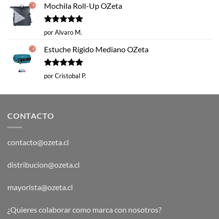
Mochila Roll-Up OZeta
Valorado
por Alvaro M.
con
5
de 5
Estuche Rígido Mediano OZeta
Valorado
por Cristobal P.
con
5
de 5
CONTACTO
contacto@ozeta.cl
distribucion@ozeta.cl
mayorista@ozeta.cl
¿Quieres colaborar como marca con nosotros?