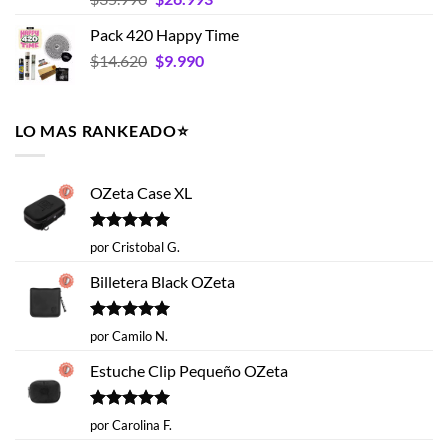
con
5.00
hasta
precio
precio
de 5
Pack 420 Happy Time
$19.593
original
actual
El
El
$
14.620
era:
$
9.990
es:
precio
precio
$35.990.
$26.993.
original
actual
era:
es:
LO MAS RANKEADO⭐️
$14.620.
$9.990.
OZeta Case XL
Valorado
por Cristobal G.
con
5
de 5
Billetera Black OZeta
Valorado
por Camilo N.
con
5
de 5
Estuche Clip Pequeño OZeta
Valorado
por Carolina F.
con
5
de 5