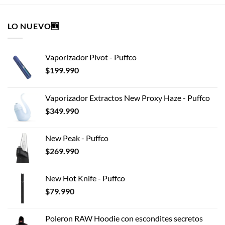
tiene
múltiples
LO NUEVO🆕
variantes.
Las
opciones
Vaporizador Pivot - Puffco
se
pueden
$
199.990
elegir
en
Vaporizador Extractos New Proxy Haze - Puffco
la
$
349.990
página
de
producto
New Peak - Puffco
$
269.990
New Hot Knife - Puffco
$
79.990
Poleron RAW Hoodie con escondites secretos