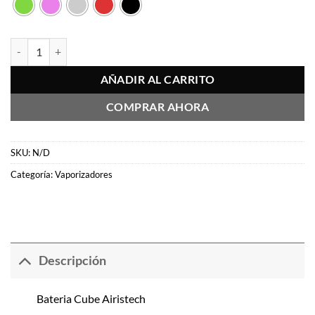
era:
es:
$15.990.
$13.592.
Bateria Cube Airistech cantidad
AÑADIR AL CARRITO
COMPRAR AHORA
SKU:
N/D
Categoría:
Vaporizadores
Descripción
Bateria Cube Airistech