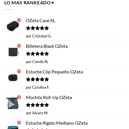
era:
es:
LO MAS RANKEADO⭐️
$14.620.
$9.990.
OZeta Case XL
Valorado
por Cristobal G.
con
5
de 5
Billetera Black OZeta
Valorado
por Camilo N.
con
5
de 5
Estuche Clip Pequeño OZeta
Valorado
por Carolina F.
con
5
de 5
Mochila Roll-Up OZeta
Valorado
por Alvaro M.
con
5
de 5
Estuche Rígido Mediano OZeta