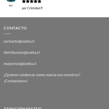
Valorado
por Cristobal P.
con
5
de 5
CONTACTO
contacto@ozeta.cl
distribucion@ozeta.cl
mayorista@ozeta.cl
¿Quieres colaborar como marca con nosotros?
¡Contactanos!
ATENCIÓN DIGITAL