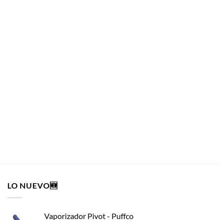
PAPELERÍA Y ACCESORIOS
Papelillo G-Rollz Frida 1 1/4 + Tips Pets Rock
PAPELERÍA Y ACCESORIOS
$
2.290
AÑADIR AL CARRITO
LO NUEVO🆕
Vaporizador Pivot - Puffco