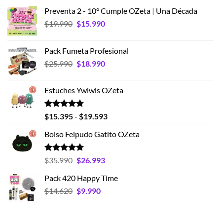
Preventa 2 - 10° Cumple OZeta | Una Década
El
El
$
19.990
$
15.990
precio
precio
original
actual
Pack Fumeta Profesional
era:
es:
El
El
$
25.990
$
18.990
$19.990.
$15.990.
precio
precio
original
actual
Estuches Ywiwis OZeta
era:
es:
$25.990.
$18.990.
Valorado
Rango
$
15.395
-
$
19.593
con
4.75
de
de 5
Bolso Felpudo Gatito OZeta
precios:
desde
$15.395
Valorado
El
El
$
35.990
$
26.993
con
5.00
hasta
precio
precio
de 5
Pack 420 Happy Time
$19.593
original
actual
El
El
$
14.620
era:
$
9.990
es:
precio
precio
$35.990.
$26.993.
original
actual