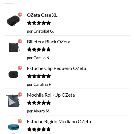
$14.620.
$9.990.
OZeta Case XL
Valorado
por Cristobal G.
con
5
de 5
Billetera Black OZeta
Valorado
por Camilo N.
con
5
de 5
Estuche Clip Pequeño OZeta
Valorado
por Carolina F.
con
5
de 5
Mochila Roll-Up OZeta
Valorado
por Alvaro M.
con
5
de 5
Estuche Rígido Mediano OZeta