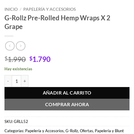
INICIO
/
PAPELERÍA Y ACCESORIOS
G-Rollz Pre-Rolled Hemp Wraps X 2
Grape
El
El
1.990
1.790
$
$
precio
precio
Hay existencias
original
actual
G-Rollz Pre-Rolled Hemp Wraps X 2 Grape cantidad
era:
es:
$1.990.
$1.790.
AÑADIR AL CARRITO
COMPRAR AHORA
SKU:
GRLL52
Categorías:
Papelería y Accesorios
,
G-Rollz
,
Ofertas
,
Papeleria y Blunt