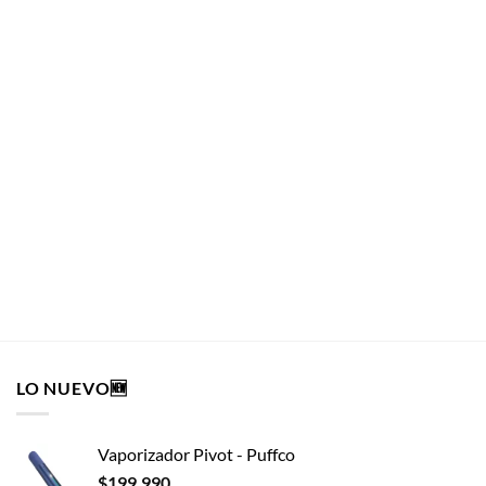
PAPELERÍA
Bolsitas Herméticas Antiolor G-Rollz Pets Rap
PAPELERÍA
$
790
AÑADIR AL CARRITO
LO NUEVO🆕
Vaporizador Pivot - Puffco
$
199.990