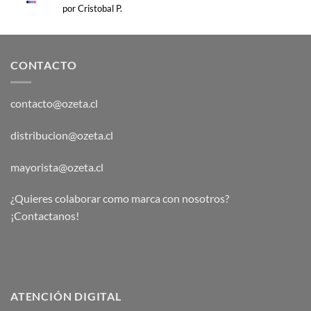
Valorado
por Cristobal P.
con
5
de 5
CONTACTO
contacto@ozeta.cl
distribucion@ozeta.cl
mayorista@ozeta.cl
¿Quieres colaborar como marca con nosotros?
¡Contactanos!
ATENCIÓN DIGITAL