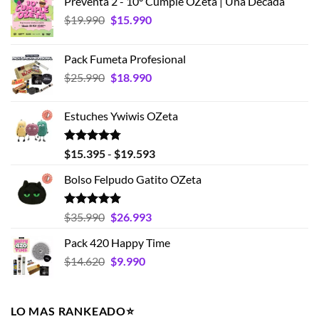
Preventa 2 - 10° Cumple OZeta | Una Década
El
El
$
19.990
$
15.990
precio
precio
original
actual
Pack Fumeta Profesional
era:
es:
El
El
$
25.990
$
18.990
$19.990.
$15.990.
precio
precio
original
actual
Estuches Ywiwis OZeta
era:
es:
$25.990.
$18.990.
Valorado
Rango
$
15.395
-
$
19.593
con
4.75
de
de 5
Bolso Felpudo Gatito OZeta
precios:
desde
$15.395
Valorado
El
El
$
35.990
$
26.993
con
5.00
hasta
precio
precio
de 5
Pack 420 Happy Time
$19.593
original
actual
El
El
$
14.620
era:
$
9.990
es:
precio
precio
$35.990.
$26.993.
original
actual
era:
es:
LO MAS RANKEADO⭐️