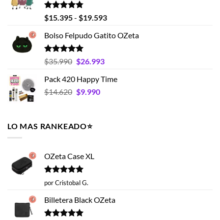
$25.990.
$18.990.
Valorado
Rango
$
15.395
-
$
19.593
con
4.75
de
de 5
Bolso Felpudo Gatito OZeta
precios:
desde
$15.395
Valorado
El
El
$
35.990
$
26.993
con
5.00
hasta
precio
precio
de 5
Pack 420 Happy Time
$19.593
original
actual
El
El
$
14.620
era:
$
9.990
es:
precio
precio
$35.990.
$26.993.
original
actual
era:
es:
LO MAS RANKEADO⭐️
$14.620.
$9.990.
OZeta Case XL
Valorado
por Cristobal G.
con
5
de 5
Billetera Black OZeta