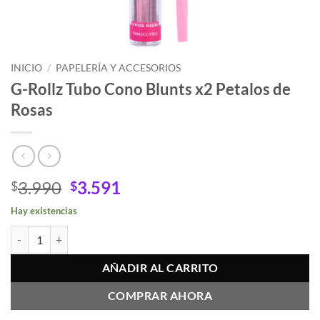
INICIO
/
PAPELERÍA Y ACCESORIOS
G-Rollz Tubo Cono Blunts x2 Petalos de
Rosas
El
El
3.990
3.591
$
$
precio
precio
Hay existencias
original
actual
G-Rollz Tubo Cono Blunts x2 Petalos de Rosas cantidad
era:
es:
$3.990.
$3.591.
AÑADIR AL CARRITO
COMPRAR AHORA