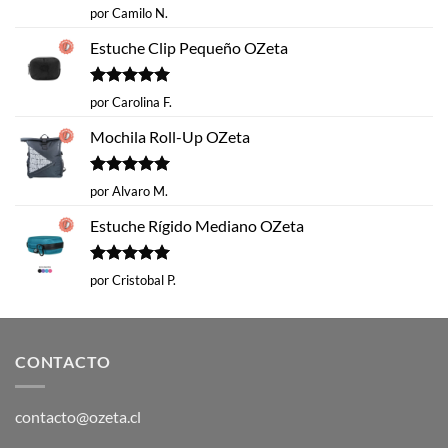
Valorado
por Camilo N.
con
5
de 5
Estuche Clip Pequeño OZeta
Valorado
por Carolina F.
con
5
de 5
Mochila Roll-Up OZeta
Valorado
por Alvaro M.
con
5
de 5
Estuche Rígido Mediano OZeta
Valorado
por Cristobal P.
con
5
de 5
CONTACTO
contacto@ozeta.cl