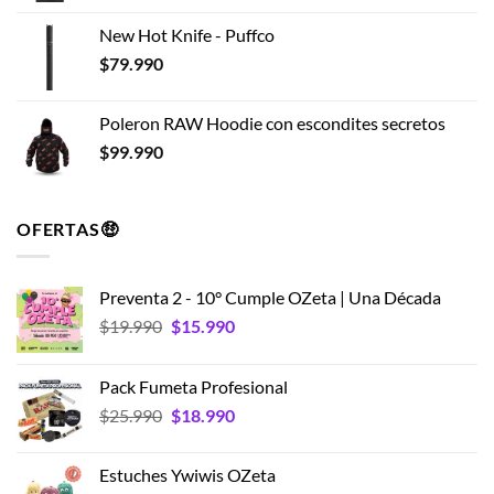
New Hot Knife - Puffco
$
79.990
Poleron RAW Hoodie con escondites secretos
$
99.990
OFERTAS🤑
Preventa 2 - 10° Cumple OZeta | Una Década
El
El
$
19.990
$
15.990
precio
precio
original
actual
Pack Fumeta Profesional
era:
es:
El
El
$
25.990
$
18.990
$19.990.
$15.990.
precio
precio
original
actual
Estuches Ywiwis OZeta
era:
es: