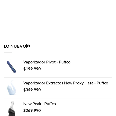
$
3.490
AÑADIR AL CARRITO
LO NUEVO🆕
Vaporizador Pivot - Puffco
$
199.990
Vaporizador Extractos New Proxy Haze - Puffco
$
349.990
New Peak - Puffco
$
269.990