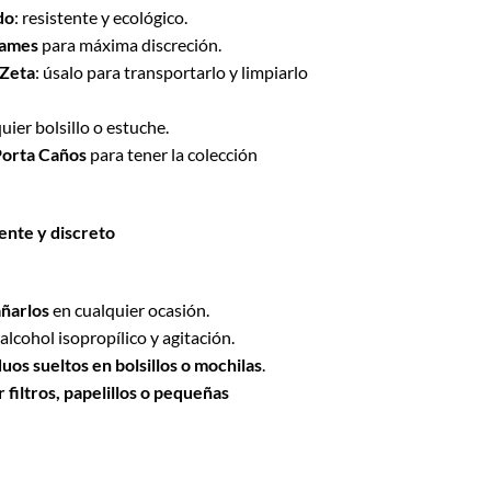
do
: resistente y ecológico.
90.
rames
para máxima discreción.
OZeta
: úsalo para transportarlo y limpiarlo
uier bolsillo o estuche.
Porta Caños
para tener la colección
ente y discreto
añarlos
en cualquier ocasión.
alcohol isopropílico y agitación.
uos sueltos en bolsillos o mochilas
.
filtros, papelillos o pequeñas