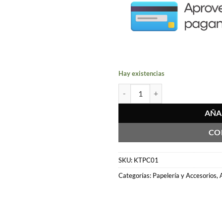
Hay existencias
Kit 4 Porta Caños OZeta cantidad
AÑA
CO
SKU:
KTPC01
Categorías:
Papelería y Accesorios
,