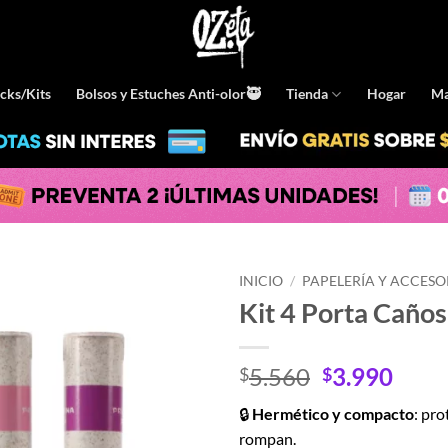
cks/Kits
Bolsos y Estuches Anti-olor🥷
Tienda
Hogar
Ma
INICIO
/
PAPELERÍA Y ACCESO
Kit 4 Porta Caño
El
El
5.560
3.990
$
$
precio
prec
🔒
Hermético y compacto
: pro
original
actu
rompan.
era:
es: