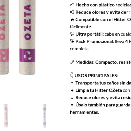
🌱
Hecho con plástico recicla
$5.560.
$3.9
💨
Reduce olores y evita der
🔥
Compatible con el Hitter 
fácilmente.
🚀
Ultra portátil
: cabe en cualq
🔢
Pack Promocional
: lleva
4 
completa.
📏
Medidas:
Compacto, resist
👇
USOS PRINCIPALES:
🔹
Transporta tus caños sin d
🔹
Limpia tu Hitter OZeta
con 
🔹
Reduce olores y evita resid
🔹
Úsalo también para guardar 
herramientas
.