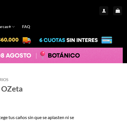
rcas⭐️
FAQ
RIOS
s OZeta
io
tege tus caños sin que se aplasten ni se
al