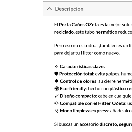
Descripción
El
Porta Caños OZeta
es la mejor solu
reciclado
, este tubo
hermético
reduce 
Pero eso no es todo… ¡también es un
l
para dejar tu Hitter como nuevo.
🔹
Características clave:
🛡
Protección total
: evita golpes, hum
🔕
Control de olores
: su cierre hermét
🌍
Eco-friendly
: hecho con
plástico re
📏
Diseño compacto
: cabe en cualquier
💨
Compatible con el Hitter OZeta
: ú
🫧
Modo limpieza express
: añade alco
Si buscas un accesorio
discreto, segur