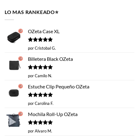
original
actual
era:
es:
LO MAS RANKEADO⭐️
$14.620.
$9.990.
OZeta Case XL
Valorado
por Cristobal G.
con
5
de 5
Billetera Black OZeta
Valorado
por Camilo N.
con
5
de 5
Estuche Clip Pequeño OZeta
Valorado
por Carolina F.
con
5
de 5
Mochila Roll-Up OZeta
Valorado
por Alvaro M.
con
5
de 5