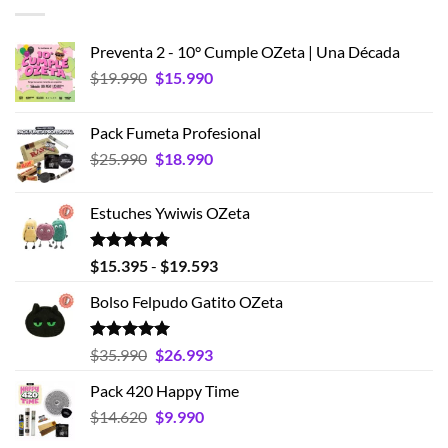
Preventa 2 - 10° Cumple OZeta | Una Década
El
El
$
19.990
$
15.990
precio
precio
original
actual
Pack Fumeta Profesional
era:
es:
El
El
$
25.990
$
18.990
$19.990.
$15.990.
precio
precio
original
actual
Estuches Ywiwis OZeta
era:
es:
$25.990.
$18.990.
Valorado
Rango
$
15.395
-
$
19.593
con
4.75
de
de 5
Bolso Felpudo Gatito OZeta
precios:
desde
$15.395
Valorado
El
El
$
35.990
$
26.993
con
5.00
hasta
precio
precio
de 5
Pack 420 Happy Time
$19.593
original
actual
El
El
$
14.620
era:
$
9.990
es:
precio
precio
$35.990.
$26.993.