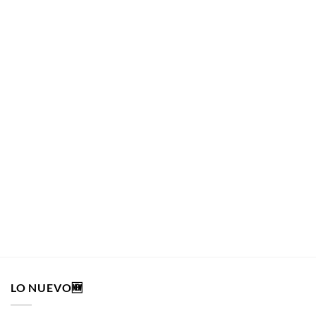
RAW
Cajita Metálica RAW Rectangular Negra
RAW
$
2.990
AÑADIR AL CARRITO
LO NUEVO🆕