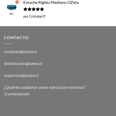
Estuche Rígido Mediano OZeta
Valorado
por Cristobal P.
con
5
de 5
CONTACTO
contacto@ozeta.cl
distribucion@ozeta.cl
mayorista@ozeta.cl
¿Quieres colaborar como marca con nosotros?
¡Contactanos!