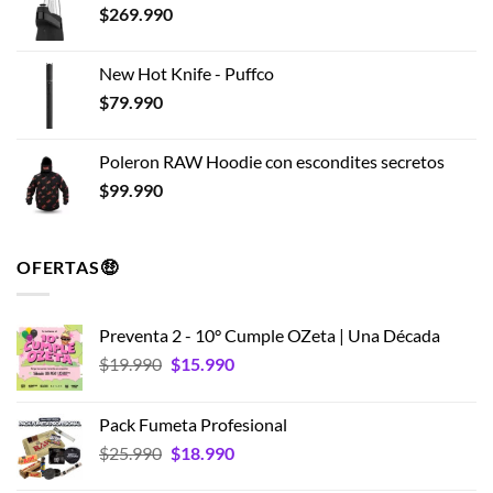
$
269.990
New Hot Knife - Puffco
$
79.990
Poleron RAW Hoodie con escondites secretos
$
99.990
OFERTAS🤑
Preventa 2 - 10° Cumple OZeta | Una Década
El
El
$
19.990
$
15.990
precio
precio
original
actual
Pack Fumeta Profesional
era:
es:
El
El
$
25.990
$
18.990
$19.990.
$15.990.
precio
precio