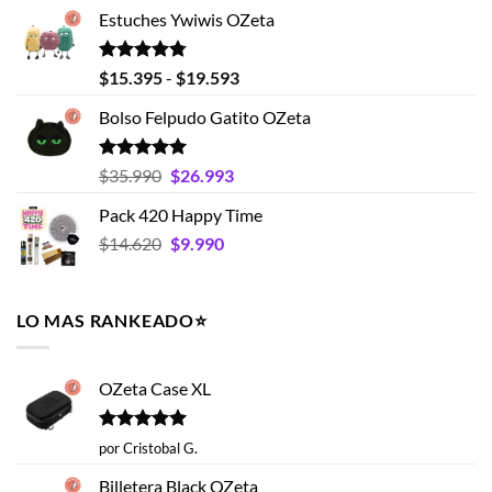
original
actual
Estuches Ywiwis OZeta
era:
es:
$25.990.
$18.990.
Valorado
Rango
$
15.395
-
$
19.593
con
4.75
de
de 5
Bolso Felpudo Gatito OZeta
precios:
desde
$15.395
Valorado
El
El
$
35.990
$
26.993
con
5.00
hasta
precio
precio
de 5
Pack 420 Happy Time
$19.593
original
actual
El
El
$
14.620
era:
$
9.990
es:
precio
precio
$35.990.
$26.993.
original
actual
era:
es:
LO MAS RANKEADO⭐️
$14.620.
$9.990.
OZeta Case XL
Valorado
por Cristobal G.
con
5
de 5
Billetera Black OZeta