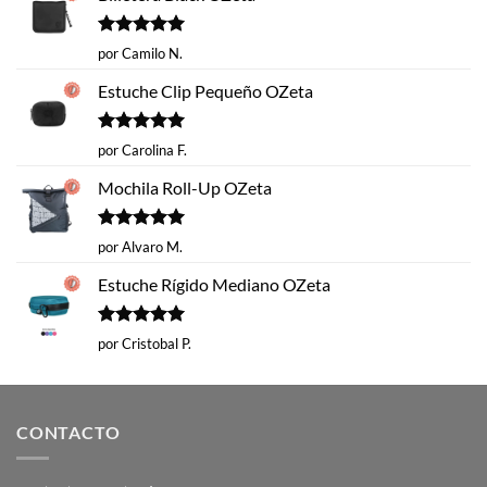
Valorado
por Camilo N.
con
5
de 5
Estuche Clip Pequeño OZeta
Valorado
por Carolina F.
con
5
de 5
Mochila Roll-Up OZeta
Valorado
por Alvaro M.
con
5
de 5
Estuche Rígido Mediano OZeta
Valorado
por Cristobal P.
con
5
de 5
CONTACTO