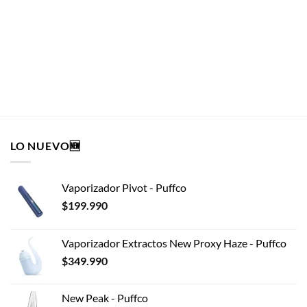
Encendedor Clipper Raw
PAPELERÍA Y ACCESORIOS
$
990
AÑADIR AL CARRITO
LO NUEVO🆕
Vaporizador Pivot - Puffco
$
199.990
Vaporizador Extractos New Proxy Haze - Puffco
$
349.990
New Peak - Puffco