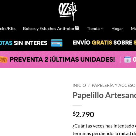
cks/Kits
Bolsos y Estuches Anti-olor🥷
Tienda
Hogar
Ma
INICIO
/
PAPELERÍA Y ACCESO
Papelillo Artesan
2.790
$
¿Cuántas veces has intentado en
terminas perdiendo la mitad de