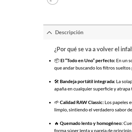
Descripción
¿Por qué se va a volver el infal
📦
El “Todo en Uno” perfecto:
En un so
que andar buscando los filtros sueltos 
🛠️
Bandeja portátil integrada:
La solap
apaña en cualquier superficie y atrapa 
🌱
Calidad RAW Classic:
Los papeles es
limpio, sintiendo el verdadero sabor de 
🔥
Quemado lento y homogéneo:
Cuen
forma súper lenta y pareja de principio