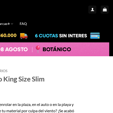
rcas⭐️
FAQ
RIOS
o King Size Slim
rolar en la plaza, en el auto o en la playa y
 tu material por culpa del viento? ¡Se acabó