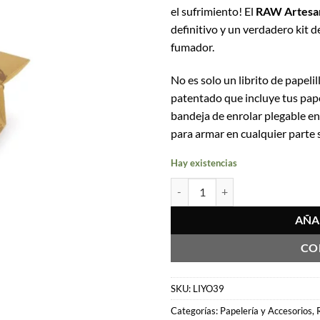
el sufrimiento! El
RAW Artesan
definitivo y un verdadero kit d
fumador.
No es solo un librito de papeli
patentado que incluye tus papel
bandeja de enrolar plegable e
para armar en cualquier parte s
Hay existencias
Papelillo Artesano King Size Slim
AÑA
CO
SKU:
LIYO39
Categorías:
Papelería y Accesorios
,