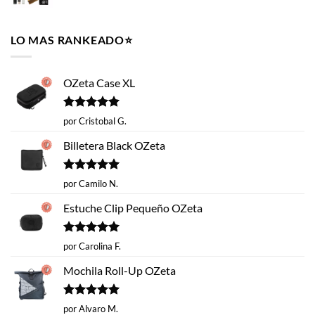
precio
precio
$35.990.
$26.993.
original
actual
era:
es:
LO MAS RANKEADO⭐️
$14.620.
$9.990.
OZeta Case XL
Valorado
por Cristobal G.
con
5
de 5
Billetera Black OZeta
Valorado
por Camilo N.
con
5
de 5
Estuche Clip Pequeño OZeta
Valorado
por Carolina F.
con
5
de 5
Mochila Roll-Up OZeta
Valorado
por Alvaro M.