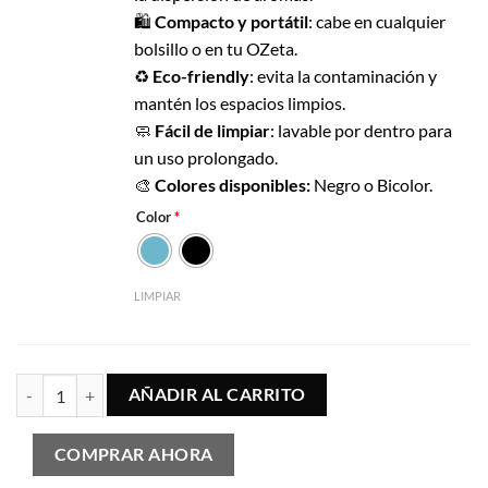
🛍️
Compacto y portátil
: cabe en cualquier
bolsillo o en tu OZeta.
♻️
Eco-friendly
: evita la contaminación y
mantén los espacios limpios.
🧼
Fácil de limpiar
: lavable por dentro para
un uso prolongado.
🎨
Colores disponibles:
Negro o Bicolor.
Color
*
LIMPIAR
Pack Modo Efímero cantidad
AÑADIR AL CARRITO
COMPRAR AHORA