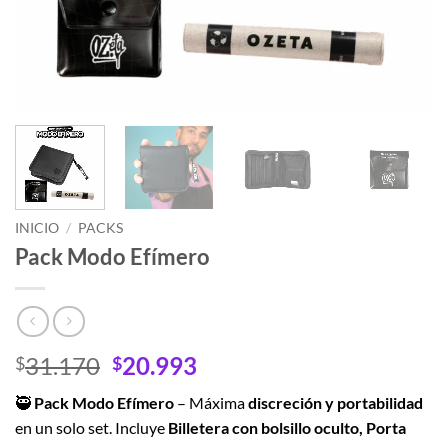
INICIO
/
PACKS
Pack Modo Efímero
El
El
31.170
20.993
$
$
precio
precio
🥷
Pack Modo Efímero
– Máxima
discreción y portabilidad
original
actual
en un solo set. Incluye
Billetera con bolsillo oculto, Porta
era:
es: