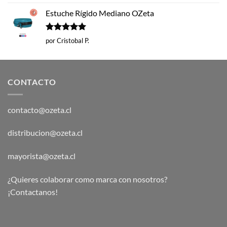
con
5
de 5
Estuche Rígido Mediano OZeta
Valorado
por Cristobal P.
con
5
de 5
CONTACTO
contacto@ozeta.cl
distribucion@ozeta.cl
mayorista@ozeta.cl
¿Quieres colaborar como marca con nosotros?
¡Contactanos!