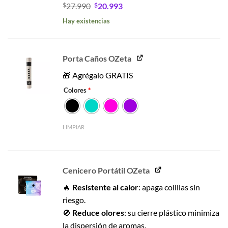
El
El
$
27.990
$
20.993
precio
precio
Hay existencias
original
actual
era:
es:
$27.990.
$20.993.
Porta Caños OZeta
🎁 Agrégalo GRATIS
Colores
*
LIMPIAR
Cenicero Portátil OZeta
🔥
Resistente al calor
: apaga colillas sin
riesgo.
🚫
Reduce olores
: su cierre plástico minimiza
la dispersión de aromas.