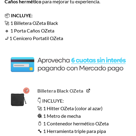
Caños hermético
para mejorar tu experiencia.
$31.170.
$20.993.
📦
INCLUYE:
🚀 1 Billetera OZeta Black
🔹 1 Porta Caños OZeta
🚬1 Cenicero Portatil OZeta
Billetera Black OZeta
👇 INCLUYE:
🚀 1 Hitter OZeta (color al azar)
🧶 1 Metro de mecha
🫙 1 Contenedor hermético OZeta
🔧 1 Herramienta triple para pipa