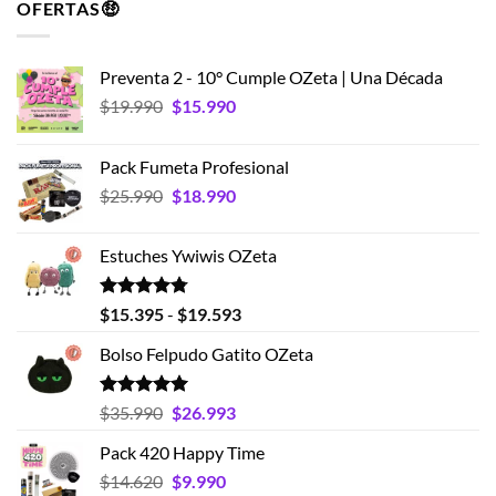
OFERTAS🤑
Preventa 2 - 10° Cumple OZeta | Una Década
El
El
$
19.990
$
15.990
precio
precio
original
actual
Pack Fumeta Profesional
era:
es:
El
El
$
25.990
$
18.990
$19.990.
$15.990.
precio
precio
original
actual
Estuches Ywiwis OZeta
era:
es:
$25.990.
$18.990.
Valorado
Rango
$
15.395
-
$
19.593
con
4.75
de
de 5
Bolso Felpudo Gatito OZeta
precios:
desde
$15.395
Valorado
El
El
$
35.990
$
26.993
con
5.00
hasta
precio
precio
de 5
Pack 420 Happy Time
$19.593
original
actual
El
El
$
14.620
era:
$
9.990
es: