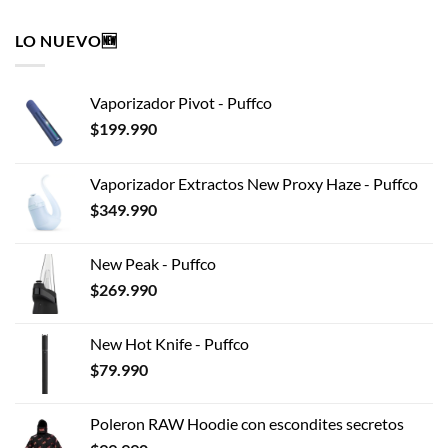
múltiples
LO NUEVO🆕
variantes.
Las
opciones
Vaporizador Pivot - Puffco
se
pueden
$
199.990
elegir
en
Vaporizador Extractos New Proxy Haze - Puffco
la
$
349.990
página
de
producto
New Peak - Puffco
$
269.990
New Hot Knife - Puffco
$
79.990
Poleron RAW Hoodie con escondites secretos