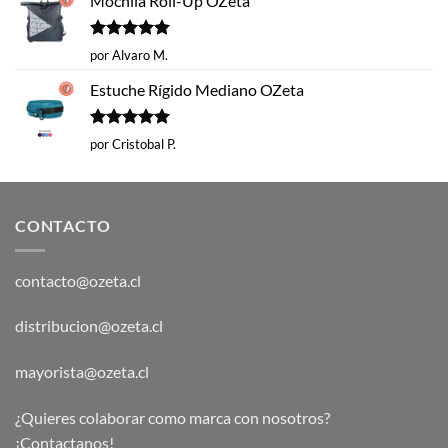
Mochila Roll-Up OZeta
Valorado
por Alvaro M.
con
5
de 5
Estuche Rígido Mediano OZeta
Valorado
por Cristobal P.
con
5
de 5
CONTACTO
contacto@ozeta.cl
distribucion@ozeta.cl
mayorista@ozeta.cl
¿Quieres colaborar como marca con nosotros?
¡Contactanos!