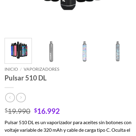
INICIO
/
VAPORIZADORES
Pulsar 510 DL
El
El
19.990
16.992
$
$
precio
precio
Pulsar 510 DL es un vaporizador para aceites sin botones con
original
actual
voltaje variable de 320 mAh y cable de carga tipo C. Oculta el
era:
es: