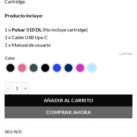
Cartridge.
$19.990.
$16.992.
Producto incluye:
1 x
Pulsar 510 DL
(No incluye cartridge)
1 x Cable USB tipo C
1 x Manual de usuario
LIMPIAR
Color
Pulsar 510 DL cantidad
AÑADIR AL CARRITO
COMPRAR AHORA
SKU:
N/D