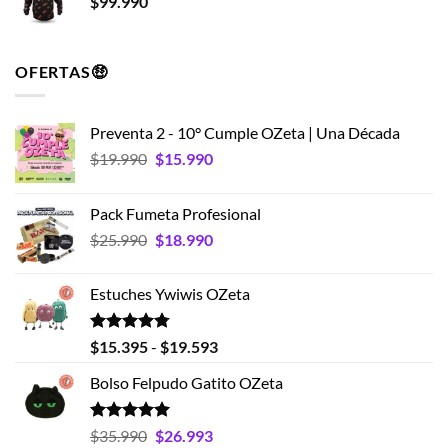
$
99.990
OFERTAS🤑
Preventa 2 - 10° Cumple OZeta | Una Década
El
El
$
19.990
$
15.990
precio
precio
original
actual
Pack Fumeta Profesional
era:
es:
El
El
$
25.990
$
18.990
$19.990.
$15.990.
precio
precio
original
actual
Estuches Ywiwis OZeta
era:
es:
$25.990.
$18.990.
Valorado
Rango
$
15.395
-
$
19.593
con
4.75
de
de 5
Bolso Felpudo Gatito OZeta
precios:
desde
$15.395
Valorado
El
El
$
35.990
$
26.993