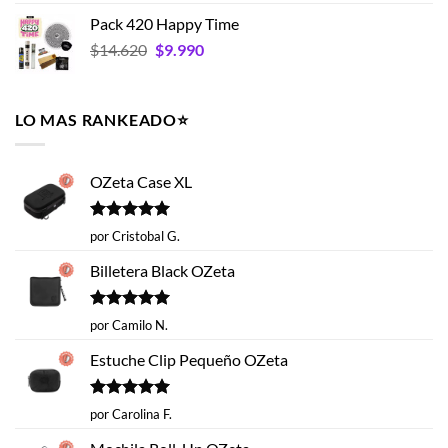
con
5.00
hasta
precio
precio
de 5
Pack 420 Happy Time
$19.593
original
actual
El
El
$
14.620
era:
$
9.990
es:
precio
precio
$35.990.
$26.993.
original
actual
era:
es:
LO MAS RANKEADO⭐️
$14.620.
$9.990.
OZeta Case XL
Valorado
por Cristobal G.
con
5
de 5
Billetera Black OZeta
Valorado
por Camilo N.
con
5
de 5
Estuche Clip Pequeño OZeta
Valorado
por Carolina F.
con
5
de 5