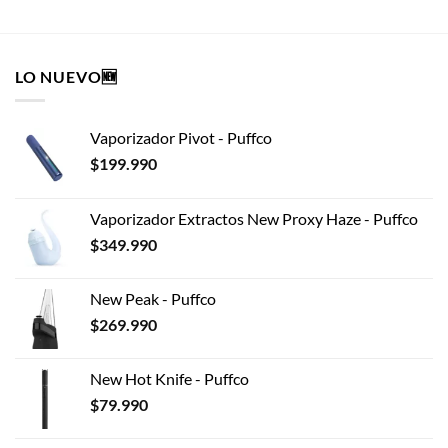
producto
tiene
múltiples
LO NUEVO🆕
variantes.
Las
opciones
Vaporizador Pivot - Puffco
se
pueden
$
199.990
elegir
en
Vaporizador Extractos New Proxy Haze - Puffco
la
$
349.990
página
de
producto
New Peak - Puffco
$
269.990
New Hot Knife - Puffco
$
79.990