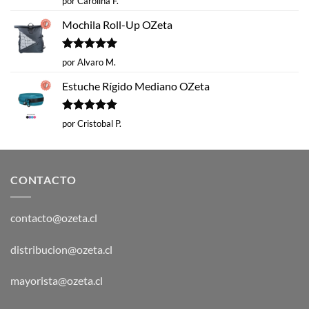
por Carolina F.
con
5
de 5
Mochila Roll-Up OZeta
Valorado
por Alvaro M.
con
5
de 5
Estuche Rígido Mediano OZeta
Valorado
por Cristobal P.
con
5
de 5
CONTACTO
contacto@ozeta.cl
distribucion@ozeta.cl
mayorista@ozeta.cl