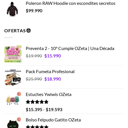
Poleron RAW Hoodie con escondites secretos
$
99.990
OFERTAS🤑
Preventa 2 - 10° Cumple OZeta | Una Década
El
El
$
19.990
$
15.990
precio
precio
original
actual
Pack Fumeta Profesional
era:
es:
El
El
$
25.990
$
18.990
$19.990.
$15.990.
precio
precio
original
actual
Estuches Ywiwis OZeta
era:
es:
$25.990.
$18.990.
Valorado
Rango
$
15.395
-
$
19.593
con
4.75
de
de 5
Bolso Felpudo Gatito OZeta
precios:
desde