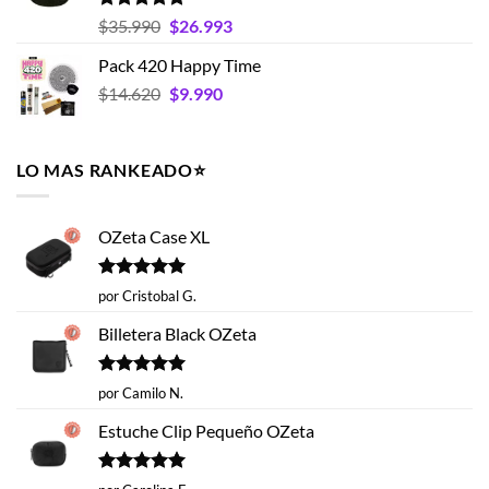
$15.395
Valorado
El
El
$
35.990
$
26.993
con
5.00
hasta
precio
precio
de 5
Pack 420 Happy Time
$19.593
original
actual
El
El
$
14.620
era:
$
9.990
es:
precio
precio
$35.990.
$26.993.
original
actual
era:
es:
LO MAS RANKEADO⭐️
$14.620.
$9.990.
OZeta Case XL
Valorado
por Cristobal G.
con
5
de 5
Billetera Black OZeta
Valorado
por Camilo N.
con
5
de 5
Estuche Clip Pequeño OZeta
Valorado