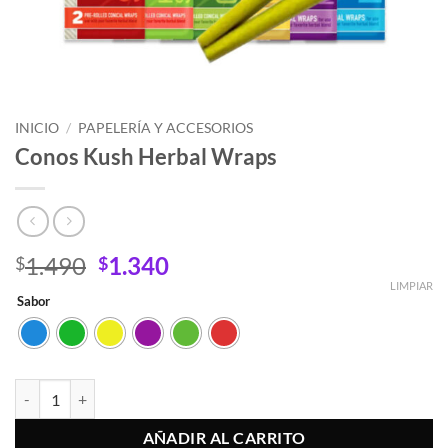
INICIO
/
PAPELERÍA Y ACCESORIOS
Conos Kush Herbal Wraps
El
El
1.490
1.340
$
$
precio
precio
LIMPIAR
Sabor
original
actual
era:
es:
$1.490.
$1.340.
Conos Kush Herbal Wraps cantidad
AÑADIR AL CARRITO