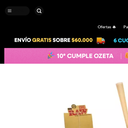
Saltar
al
MENÚ
contenido
Ofertas 🔥
Pa