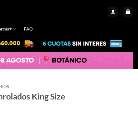
rcas⭐️
FAQ
RIOS
rolados King Size
ze cantidad