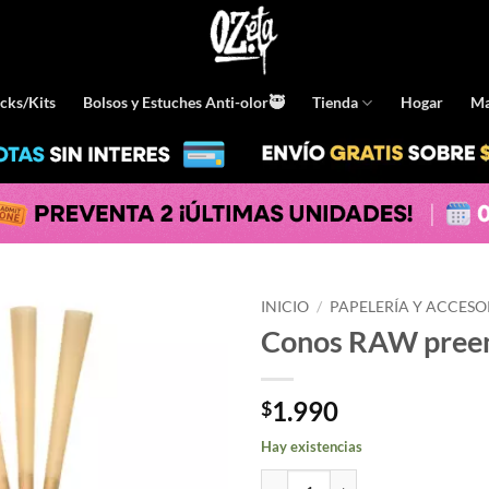
cks/Kits
Bolsos y Estuches Anti-olor🥷
Tienda
Hogar
Ma
INICIO
/
PAPELERÍA Y ACCESO
Conos RAW preen
1.990
$
Hay existencias
Conos RAW preenrolados King Si