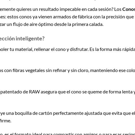
lemente quieres un resultado impecable en cada sesión? Los
Conos
ones: estos conos ya vienen armados de fábrica con la precisión qu
ar un flujo de aire óptimo desde la primera calada.
ección inteligente?
ler tu material, rellenar el cono y disfrutar. Es la forma más rápid
 con fibras vegetales sin refinar y sin cloro, manteniendo ese colo
 patentado de RAW asegura que el cono se queme de forma lenta 
e una boquilla de cartón perfectamente ajustada que evita que el m
firme.
 es el formato ideal para compartir con amigos o para esas sesi