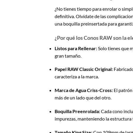
¿No tienes tiempo para enrolar o simp
definitiva. Olvídate de las complicaci
una boquilla preinsertada para garantiz
¿Por qué los Conos RAW son la el
Listos para Rellenar:
Solo tienes que mo
gran tamaño.
Papel RAW Classic Original:
Fabricados
caracteriza a la marca.
Marca de Agua Criss-Cross:
El patrón
más de un lado que del otro.
Boquilla Preenrolada:
Cada cono incluy
impurezas, manteniendo la estructura 
Tamaño King Size:
Con 109mm de largo,