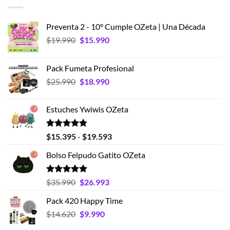
Preventa 2 - 10° Cumple OZeta | Una Década
El
El
$
19.990
$
15.990
precio
precio
original
actual
Pack Fumeta Profesional
era:
es:
El
El
$
25.990
$
18.990
$19.990.
$15.990.
precio
precio
original
actual
Estuches Ywiwis OZeta
era:
es:
$25.990.
$18.990.
Valorado
Rango
$
15.395
-
$
19.593
con
4.75
de
de 5
Bolso Felpudo Gatito OZeta
precios:
desde
$15.395
Valorado
El
El
$
35.990
$
26.993
con
5.00
hasta
precio
precio
de 5
Pack 420 Happy Time
$19.593
original
actual
El
El
$
14.620
era:
$
9.990
es:
precio
precio
$35.990.
$26.993.