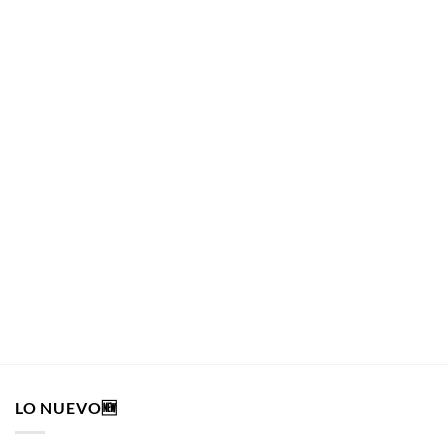
GIZEH
Gizeh 3 Conos Pre-enrolados King Size Black + Filtro Activo
GIZEH
$
4.190
AÑADIR AL CARRITO
LO NUEVO🆕