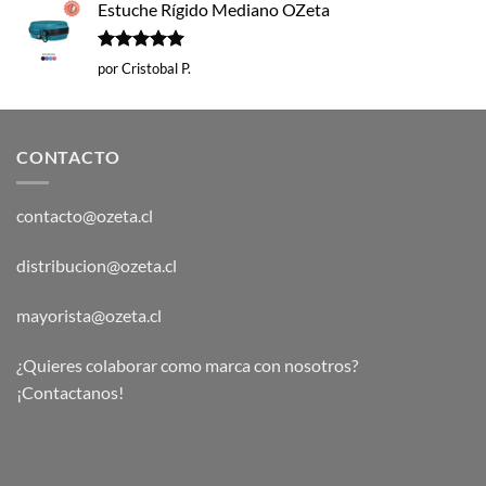
Estuche Rígido Mediano OZeta
Valorado
por Cristobal P.
con
5
de 5
CONTACTO
contacto@ozeta.cl
distribucion@ozeta.cl
mayorista@ozeta.cl
¿Quieres colaborar como marca con nosotros?
¡Contactanos!