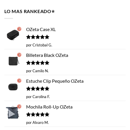
original
actual
era:
es:
LO MAS RANKEADO⭐️
$14.620.
$9.990.
OZeta Case XL
Valorado
por Cristobal G.
con
5
de 5
Billetera Black OZeta
Valorado
por Camilo N.
con
5
de 5
Estuche Clip Pequeño OZeta
Valorado
por Carolina F.
con
5
de 5
Mochila Roll-Up OZeta
Valorado
por Alvaro M.
con
5
de 5