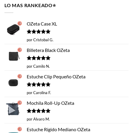
era:
es:
LO MAS RANKEADO⭐️
$14.620.
$9.990.
OZeta Case XL
Valorado
por Cristobal G.
con
5
de 5
Billetera Black OZeta
Valorado
por Camilo N.
con
5
de 5
Estuche Clip Pequeño OZeta
Valorado
por Carolina F.
con
5
de 5
Mochila Roll-Up OZeta
Valorado
por Alvaro M.
con
5
de 5
Estuche Rígido Mediano OZeta