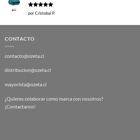
Valorado
por Cristobal P.
con
5
de 5
CONTACTO
contacto@ozeta.cl
distribucion@ozeta.cl
mayorista@ozeta.cl
¿Quieres colaborar como marca con nosotros?
¡Contactanos!