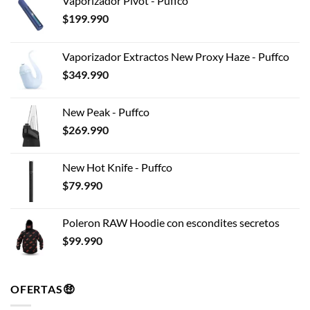
Vaporizador Pivot - Puffco
se
pueden
$
199.990
elegir
en
Vaporizador Extractos New Proxy Haze - Puffco
la
$
349.990
página
de
producto
New Peak - Puffco
$
269.990
New Hot Knife - Puffco
$
79.990
Poleron RAW Hoodie con escondites secretos
$
99.990
OFERTAS🤑