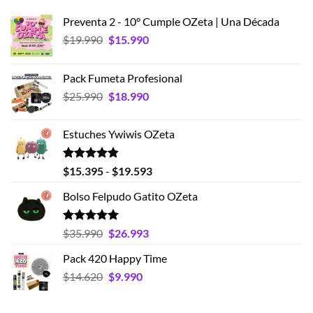
Preventa 2 - 10° Cumple OZeta | Una Década
El
El
$
19.990
$
15.990
precio
precio
original
actual
Pack Fumeta Profesional
era:
es:
El
El
$
25.990
$
18.990
$19.990.
$15.990.
precio
precio
original
actual
Estuches Ywiwis OZeta
era:
es:
$25.990.
$18.990.
Valorado
Rango
$
15.395
-
$
19.593
con
4.75
de
de 5
Bolso Felpudo Gatito OZeta
precios:
desde
$15.395
Valorado
El
El
$
35.990
$
26.993
con
5.00
hasta
precio
precio
de 5
Pack 420 Happy Time
$19.593
original
actual
El
El
$
14.620
era:
$
9.990
es:
precio
precio
$35.990.
$26.993.
original
actual