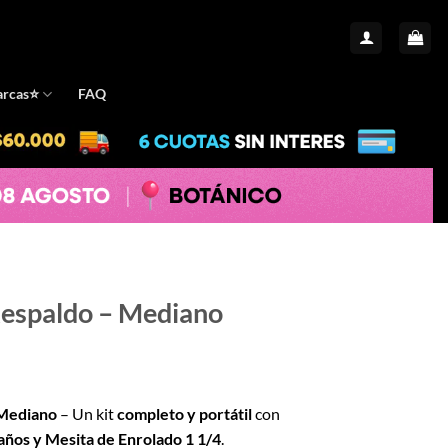
rcas⭐️
FAQ
Respaldo – Mediano
io
 Mediano
– Un kit
completo y portátil
con
al
años y Mesita de Enrolado 1 1/4
.