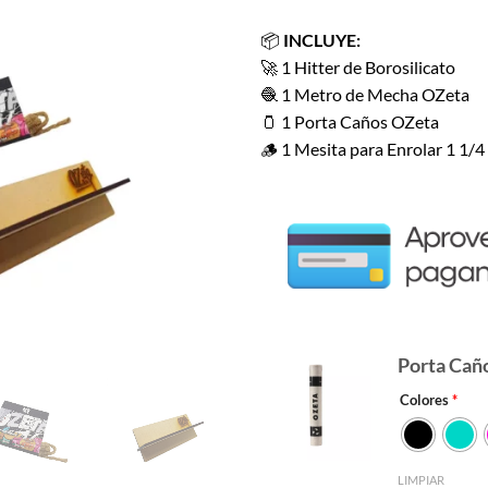
$6.860.
$3.7
📦
INCLUYE:
🚀 1 Hitter de Borosilicato
🧶 1 Metro de Mecha OZeta
🫙 1 Porta Caños OZeta
🪵 1 Mesita para Enrolar 1 1/4
Porta Cañ
Colores
*
LIMPIAR