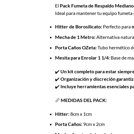
El
Pack Fumeta de Respaldo Mediano
Ideal para mantener tu equipo fumeta 
Hitter de Borosilicato:
Perfecto para
m
Mecha de 1 Metro:
Alternativa natura
Porta Caños OZeta:
Tubo hermético 
Mesita para Enrolar 1 1/4:
Base de ma
✔️
Un kit completo para estar siempre
✔️
Organización y discreción garanti
✔️
Incluye herramientas esenciales p
📏
MEDIDAS DEL PACK:
Hitter:
8cm x 1cm
Porta Caños:
9cm x 2cm