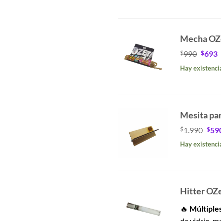
Mecha OZe
El
E
$
990
$
693
preci
p
Hay existenci
origin
a
era:
e
$990.
$
Mesita pa
El
$
1.990
$
59
pre
Hay existenci
orig
era:
$1.
Hitter OZe
🔥
Múltiple
de vidrio, m