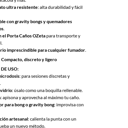
ato ultra resistente
: alta durabilidad y fácil
le con gravity bongs y quemadores
os
.
n el Porta Caños OZeta
para transporte y
l.
orio imprescindible para cualquier fumador
.
:
Compacto, discreto y ligero
DE USO:
microdosis
: para sesiones discretas y
.
 vidrio
: úsalo como una boquilla rellenable.
a
: apisona y aprovecha al máximo tu caño.
 para bong o gravity bong
: improvisa con
ción artesanal
: calienta la punta con un
rueba un nuevo método.