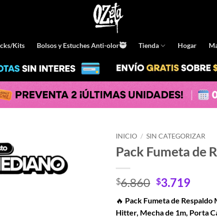
cks/Kits
Bolsos y Estuches Anti-olor🥷
Tienda
Hogar
Ma
INICIO
/
SIN CATEGORIZAR
Pack Fumeta de 
El
El
6.860
3.719
$
$
precio
prec
🔥
Pack Fumeta de Respaldo
original
actu
Hitter, Mecha de 1m, Porta C
era:
es: