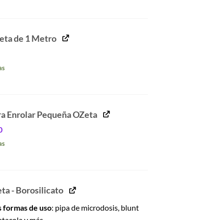
ta de 1 Metro
l
o
recio
as
al
ctual
s:
693.
ra Enrolar Pequeña OZeta
El
0
cio
precio
as
inal
actual
es:
990.
$590.
ta - Borosilicato
s formas de uso
: pipa de microdosis, blunt
atacola y más.