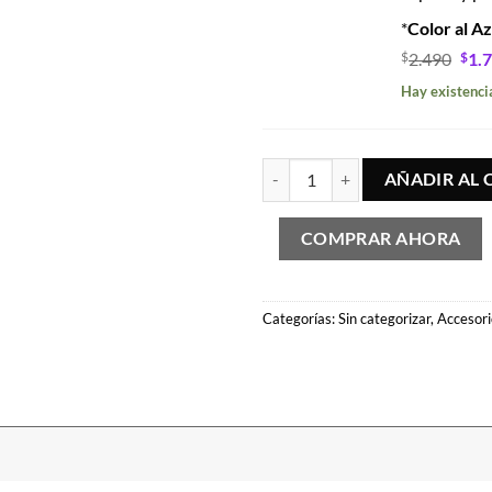
*
Color al A
El
$
2.490
$
1.
pre
Hay existenci
orig
era:
$2.
Pack Fumeta de Respaldo – Medi
AÑADIR AL 
COMPRAR AHORA
Categorías:
Sin categorizar
,
Accesori