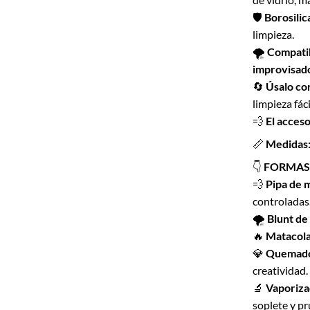
🛡
Borosilic
limpieza.
🌪
Compatib
improvisad
🔄
Úsalo co
limpieza fáci
💨
El acces
📏
Medidas
👇
FORMAS 
💨
Pipa de 
controladas
🌪
Blunt de
🔥
Matacol
💎
Quemador
creatividad.
🔬
Vaporiza
soplete y p