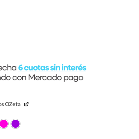
19.
os OZeta