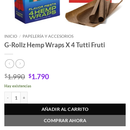
INICIO
/
PAPELERÍA Y ACCESORIOS
G-Rollz Hemp Wraps X 4 Tutti Fruti
El
El
1.990
1.790
$
$
precio
precio
Hay existencias
original
actual
G-Rollz Hemp Wraps X 4 Tutti Fruti cantidad
era:
es:
$1.990.
$1.790.
AÑADIR AL CARRITO
COMPRAR AHORA