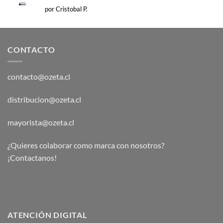
Valorado
por Cristobal P.
con
5
de 5
CONTACTO
contacto@ozeta.cl
distribucion@ozeta.cl
mayorista@ozeta.cl
¿Quieres colaborar como marca con nosotros?
¡Contactanos!
ATENCIÓN DIGITAL