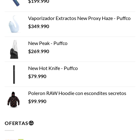
$
199.990
elegir
en
Vaporizador Extractos New Proxy Haze - Puffco
la
$
349.990
página
de
producto
New Peak - Puffco
$
269.990
New Hot Knife - Puffco
$
79.990
Poleron RAW Hoodie con escondites secretos
$
99.990
OFERTAS🤑