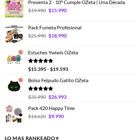
Preventa 2 - 10° Cumple OZeta | Una Década
El
El
$
19.990
$
15.990
precio
precio
original
actual
Pack Fumeta Profesional
era:
es:
El
El
$
25.990
$
18.990
$19.990.
$15.990.
precio
precio
original
actual
Estuches Ywiwis OZeta
era:
es:
$25.990.
$18.990.
Valorado
Rango
$
15.395
-
$
19.593
con
4.75
de
de 5
Bolso Felpudo Gatito OZeta
precios:
desde
$15.395
Valorado
El
El
$
35.990
$
26.993
con
5.00
hasta
precio
precio
de 5
Pack 420 Happy Time
$19.593
original
actual
El
El
$
14.620
era:
$
9.990
es:
precio
precio
$35.990.
$26.993.
original
actual
era:
es:
LO MAS RANKEADO⭐️