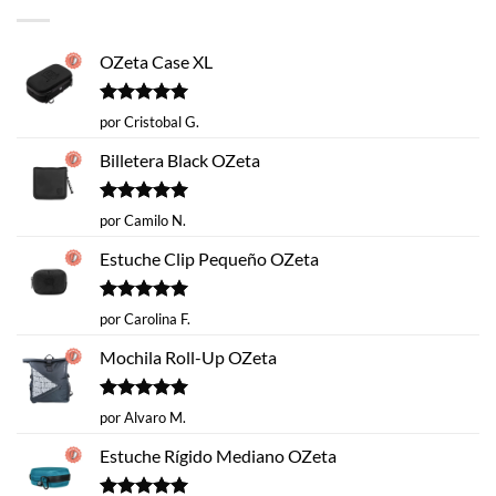
$14.620.
$9.990.
OZeta Case XL
Valorado
por Cristobal G.
con
5
de 5
Billetera Black OZeta
Valorado
por Camilo N.
con
5
de 5
Estuche Clip Pequeño OZeta
Valorado
por Carolina F.
con
5
de 5
Mochila Roll-Up OZeta
Valorado
por Alvaro M.
con
5
de 5
Estuche Rígido Mediano OZeta