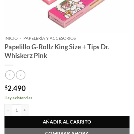
INICIO
/
PAPELERÍA Y ACCESORIOS
Papelillo G-Rollz King Size + Tips Dr.
Whiskerz Pink
2.490
$
Hay existencias
Papelillo G-Rollz King Size + Tips Dr. Whiskerz Pink cantidad
AÑADIR AL CARRITO
COMPRAR AHORA