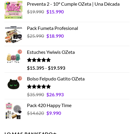
Preventa 2 - 10° Cumple OZeta | Una Década
El
El
$
19.990
$
15.990
precio
precio
original
actual
Pack Fumeta Profesional
era:
es:
El
El
$
25.990
$
18.990
$19.990.
$15.990.
precio
precio
original
actual
Estuches Ywiwis OZeta
era:
es:
$25.990.
$18.990.
Valorado
Rango
$
15.395
-
$
19.593
con
4.75
de
de 5
Bolso Felpudo Gatito OZeta
precios:
desde
$15.395
Valorado
El
El
$
35.990
$
26.993
con
5.00
hasta
precio
precio
de 5
Pack 420 Happy Time
$19.593
original
actual
El
El
$
14.620
era:
$
9.990
es:
precio
precio
$35.990.
$26.993.
original
actual
era:
es:
LO MAS RANKEADO⭐️