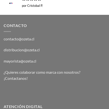
Valorado
por Cristobal P.
con
5
de 5
CONTACTO
contacto@ozeta.cl
distribucion@ozeta.cl
mayorista@ozeta.cl
¿Quieres colaborar como marca con nosotros?
¡Contactanos!
ATENCIÓN DIGITAL