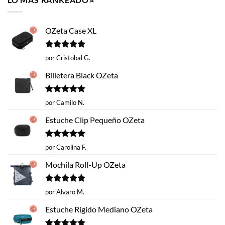
$14.620.
$9.990.
OZeta Case XL
Valorado
por Cristobal G.
con
5
de 5
Billetera Black OZeta
Valorado
por Camilo N.
con
5
de 5
Estuche Clip Pequeño OZeta
Valorado
por Carolina F.
con
5
de 5
Mochila Roll-Up OZeta
Valorado
por Alvaro M.
con
5
de 5
Estuche Rígido Mediano OZeta