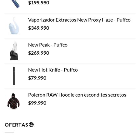
pueden
$
199.990
elegir
en
Vaporizador Extractos New Proxy Haze - Puffco
la
$
349.990
página
de
producto
New Peak - Puffco
$
269.990
New Hot Knife - Puffco
$
79.990
Poleron RAW Hoodie con escondites secretos
$
99.990
OFERTAS🤑