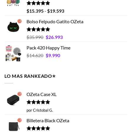
$25.990.
$18.990.
Valorado
Rango
$
15.395
-
$
19.593
con
4.75
de
de 5
Bolso Felpudo Gatito OZeta
precios:
desde
$15.395
Valorado
El
El
$
35.990
$
26.993
con
5.00
hasta
precio
precio
de 5
Pack 420 Happy Time
$19.593
original
actual
El
El
$
14.620
era:
$
9.990
es:
precio
precio
$35.990.
$26.993.
original
actual
era:
es:
LO MAS RANKEADO⭐️
$14.620.
$9.990.
OZeta Case XL
Valorado
por Cristobal G.
con
5
de 5
Billetera Black OZeta