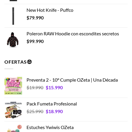
New Hot Knife - Puffco
$
79.990
Poleron RAW Hoodie con escondites secretos
$
99.990
OFERTAS🤑
Preventa 2 - 10° Cumple OZeta | Una Década
El
El
$
19.990
$
15.990
precio
precio
original
actual
Pack Fumeta Profesional
era:
es:
El
El
$
25.990
$
18.990
$19.990.
$15.990.
precio
precio
original
actual
Estuches Ywiwis OZeta
era:
es: