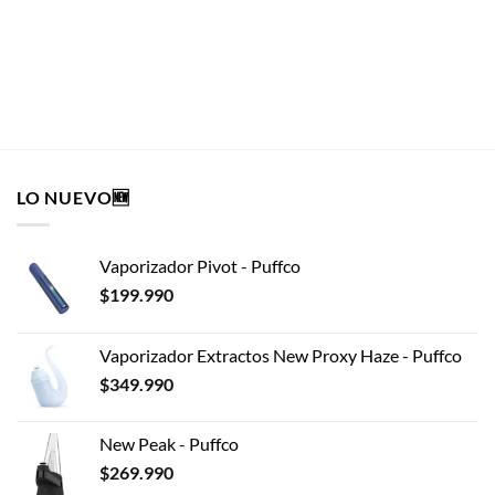
El
El
$
4.870
$
3.129
precio
precio
original
actual
era:
es:
$4.870.
$3.129.
SELECCIONAR OPCIONES
LO NUEVO🆕
Vaporizador Pivot - Puffco
$
199.990
Vaporizador Extractos New Proxy Haze - Puffco
$
349.990
New Peak - Puffco
$
269.990