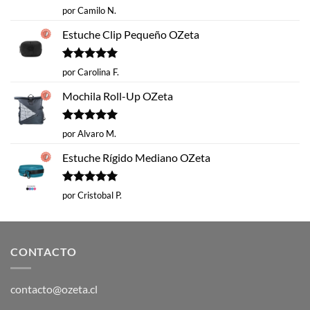
Valorado
por Camilo N.
con
5
de 5
Estuche Clip Pequeño OZeta
Valorado
por Carolina F.
con
5
de 5
Mochila Roll-Up OZeta
Valorado
por Alvaro M.
con
5
de 5
Estuche Rígido Mediano OZeta
Valorado
por Cristobal P.
con
5
de 5
CONTACTO
contacto@ozeta.cl